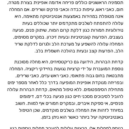
תסמיניה הראשוניים כוללים פריחה אדומה אופיינית בצורת מטרה,
חום, כאבי ראש, עייפות כבדה וכאבי פרקים ושרירים. אם המחלה
אינה מטופלת במהירות באמצעות אנטיביוטיקה מתאימה, היא
עלולה להתפתח לשלבים מתקדמים יותר שכוללים בעיות
נוירולוגיות חמורות כגון דלקת קרום המוח, שיתוק פנים, פגיעה
בעצבים, הפרעות קוגניטיביות ובעיות זיכרון. במקרים מסוימים,
המחלה עלולה להשפיע על מערכת הלב ולגרום לדלקת שריר
הלב, הפרעות קצב ובעיות בהולכה חשמלית בלב.
קדחת הבהרות, הידועה גם כריקטסיוזיס, היא מחלה מסוכנת
נוספת המועברת על ידי קרציות נגועות בחיידקי ריקציה. המחלה
מתבטאת בחום גבוה פתאומי, כאבי ראש עזים, כאבי שרירים,
ובפריחה מנוקדת אופיינית המופיעה בדרך כלל לאחר מספר ימים
מתחילת הסימפטומים. ללא טיפול מתאים, קדחת הבהרות עלולה
להוביל לסיבוכים מסכני חיים כגון פגיעה בכלי דם, דימומים
פנימיים, אי ספיקת איברים, ובמקרים חמורים אף למוות. חשוב
במיוחד לזהות את המחלה בשלבים מוקדמים, שכן הטיפול
באנטיביוטיקה יעיל ביותר כאשר הוא ניתן בזמן.
בנוסף למחלות אלו, קרציות עלולות להעביר מחלות נוספות כגון