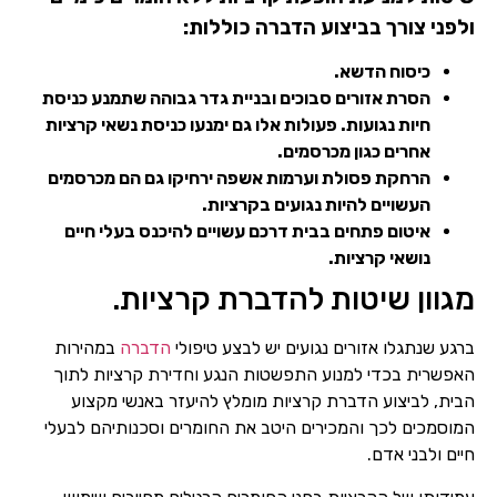
ולפני צורך בביצוע הדברה כוללות:
כיסוח הדשא.
הסרת אזורים סבוכים ובניית גדר גבוהה שתמנע כניסת
חיות נגועות. פעולות אלו גם ימנעו כניסת נשאי קרציות
אחרים כגון מכרסמים.
הרחקת פסולת וערמות אשפה ירחיקו גם הם מכרסמים
שם מלא
העשויים להיות נגועים בקרציות.
איטום פתחים בבית דרכם עשויים להיכנס בעלי חיים
טלפון
נושאי קרציות.
מגוון שיטות להדברת קרציות.
ברגע שנתגלו אזורים נגועים יש לבצע טיפולי
הדברה
במהירות
האפשרית בכדי למנוע התפשטות הנגע וחדירת קרציות לתוך
הבית, לביצוע הדברת קרציות מומלץ להיעזר באנשי מקצוע
המוסמכים לכך והמכירים היטב את החומרים וסכנותיהם לבעלי
חיים ולבני אדם.