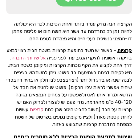
הקרציה הנה מזיק עמיד ביותר ואחת הסיבות לכך היא יכולתה
לחיות זמן רב בתרדמת עד אשר היא חשה חום או פליטת פחמן
דו-חמצני בנשיפת בעלי חיים והיא נצמדת לגופם החם.
קרציות
– כאשר יש חשד להופעת קרציות בשטח הבית רצוי לבצע
בדיקה ראשונית להיקף הנגע, עוד לפני פנייה
אל שירותי הדברה
.
דרך אחת לקבוע את הקף נוכחות הקרציות ומיקומן בשטח הבית,
היא לקיחת דגימה באמצעות בד פשוט. ניתן להשתמש בציפית
לבנה ישנה או בד גדול יותר (רצוי בצבע לבן חלק או בהיר דיו בכדי
שיהיה אפשרי לראות עליו חרקים). פשוט יש להניח את הבד על
הדשא ולגרור אותו לאט ולשפשפו על צמחים הנמצאים בגובה
40-120 ס”מ מהאדמה. מדי פעם יש לעצור ולבדוק האם יש
קרציות על הבד (חשוב להביט היטב שכן כמה
קרציות
עשויות
להיות קטנות מאוד) ולציין מיקומים נגועים בשרטוט של השטח
כמפתח להדברת קרציות שתבוצע באזור.
שיטות למניעת הופעת קרציות ללא חומרים כימיים