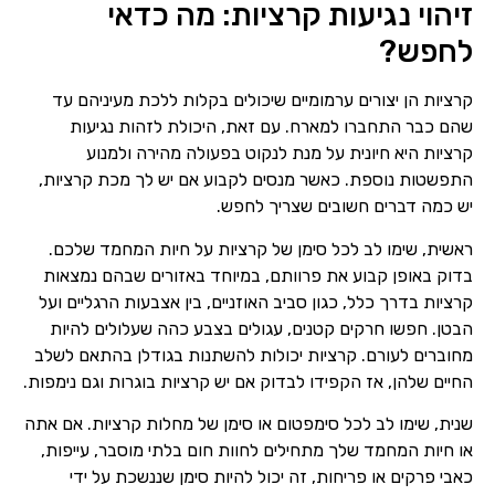
זיהוי נגיעות קרציות: מה כדאי
לחפש?
קרציות הן יצורים ערמומיים שיכולים בקלות ללכת מעיניהם עד
שהם כבר התחברו למארח. עם זאת, היכולת לזהות נגיעות
קרציות היא חיונית על מנת לנקוט בפעולה מהירה ולמנוע
התפשטות נוספת. כאשר מנסים לקבוע אם יש לך מכת קרציות,
יש כמה דברים חשובים שצריך לחפש.
ראשית, שימו לב לכל סימן של קרציות על חיות המחמד שלכם.
בדוק באופן קבוע את פרוותם, במיוחד באזורים שבהם נמצאות
קרציות בדרך כלל, כגון סביב האוזניים, בין אצבעות הרגליים ועל
הבטן. חפשו חרקים קטנים, עגולים בצבע כהה שעלולים להיות
מחוברים לעורם. קרציות יכולות להשתנות בגודלן בהתאם לשלב
החיים שלהן, אז הקפידו לבדוק אם יש קרציות בוגרות וגם נימפות.
שנית, שימו לב לכל סימפטום או סימן של מחלות קרציות. אם אתה
או חיות המחמד שלך מתחילים לחוות חום בלתי מוסבר, עייפות,
כאבי פרקים או פריחות, זה יכול להיות סימן שננשכת על ידי