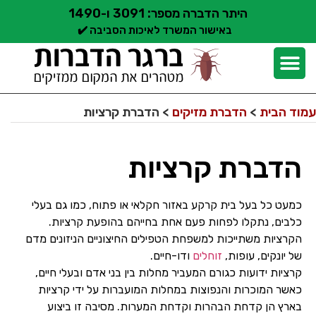
היתר הדברה מספר: 3091 ו-1490
באישור המשרד לאיכות הסביבה ✔️
יצירת קשר
קצת עלינו
הדברת מזיקים
שירותי הדברה
סוגי הדברה
אזורי שירות הדברה
בלוג הדברות
עמוד הבית
>
הדברת מזיקים
>
הדברת קרציות
הדברת קרציות
כמעט כל בעל בית קרקע באזור חקלאי או פתוח, כמו גם בעלי
כלבים, נתקלו לפחות פעם אחת בחייהם בהופעת קרציות.
הקרציות משתייכות למשפחת הטפילים החיצוניים הניזונים מדם
של יונקים, עופות,
זוחלים
ודו-חיים.
קרציות ידועות כגורם המעביר מחלות בין בני אדם ובעלי חיים,
כאשר המוכרות והנפוצות במחלות המועברות על ידי קרציות
בארץ הן קדחת הבהרות וקדחת המערות. מסיבה זו ביצוע