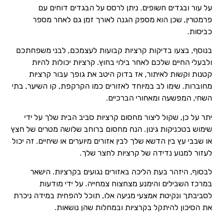
על עור ובגדים חשופים. ניתן לרסס על הבגדים דוחים עם
פרמטרין, שכן הוא מספק הגנה לאורך זמן גם לאחר מספר
כביסות.
בנוסף, בצעו בדיקות קרציות קבועות לעצמכם, לבני משפחתכם
ולבעלי החיים שלכם לאחר בילוי בחוץ. קרציות יכולות להיות
קטנות וקשות לאיתור, אז בדוק היטב את גופך עבור קרציות
מחוברות. שימו לב במיוחד לאזורים כמו הקרקפת, קו השיער, בתי
השחי, המפשעה ומאחורי הברכיים.
יתר על כן, שקול ליצור מחסום קרציות סביב הבית שלך על ידי
שימוש בטכניקות גינון. הנח מחסום ברוחב שלושה מטרים של חצץ
או שבבי עץ בין הדשא שלך לבין אזורים מיוערים או שיחיים. זה יכול
לעזור למנוע נדידה של קרציות לחצר שלך.
לבסוף, היזהר בעת הליכה באזורים נגועים בקרציות. הישאר
במרכז השבילים והימנע מצחצוח צמחייה. על ידי מודעות
לסביבתך ונקיטת אמצעי מניעה אלו, תוכל להפחית במידה ניכרת
את הסיכון להיתקל בקרציות ובמחלות שהן נושאות.