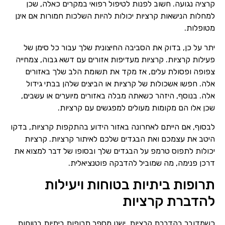
קרציה נגועה. חשוב לפנות לטיפול רפואי במקרים כאלה, שכן
למחלות הנישאות קרציות יכולות להיות השלכות חמורות אם אינן
מטופלות.
יתר על כן, בדוק את הסביבה החיצונית שלך עבור כל סימן של
פעילות קרציות. קרציות מעדיפות אזורים עם דשא גבוה, צמחייה
צפופה ופסולת עלים, אז מקד את תשומת הלב שלך באזורים
אלה. חפשו אשכולות של קרציות או הביצים שלהן בבתי גידול
אלה. בנוסף, היזהר כשאתה מבלה באזורים מיוערים או עשבים,
שכן אלו הם מקומות מעולים למפגשים עם קרציות.
לבסוף, אם הייתם לאחרונה באזור הידוע בהתקפות קרציות, בדקו
היטב את עצמכם ואת הבגדים שלכם לאיתור קרציות. קרציות
יכולות לתפוס טרמפ על הבגדים שלך ובסופו של דבר למצוא את
דרכן פנימה, מה שמוביל להדבקה פוטנציאלית.
תרופות ביתיות בטוחות ויעילות
להדברת קרציות
כשמדובר בהדברת קרציות, ישנן מספר תרופות ביתיות בטוחות