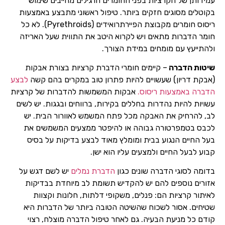
עמידותן של הקרציות בפני החומרים הרגילים מחייבים שימוש
בקוטלים מסוגים חזקים ביותר. טיפול ראשוני מתבצע באמצעות
ריסוס חומרים מקבוצת הפיירתרואידים (Pyrethroids). לא כל
חומר הדברות מתאים ויש לקרוא היטב את התווית שעל האריזה
ולהתייעץ עם מומחים במידת הצורך.
שיטות הדברה
– קיימים חומרי הדברת קרציות בצורת אבקות
(אבקת דריון) שעשויים להיות פתרון טוב במקרים בהם קשה
לבצע
הדברה באמצעות ריסוס.
אבקות המשמשות להדברות של קרציות
עשויות להיות נהדרות בחללים בקירות, ברווחים ובגגות. יש לשים
לב, להרחיק את האבקה מכל פתח המשמש לאוורור הבית. יש
לכבס בטמפרטורה גבוהה או להיפטר ממצעים המשמשים את
בעל החיים הנגוע בבית ומומלץ מאוד לבצע בדיקות על בסיס
קבוע לבעל החיים ולמצעים עליו הוא ישן.
בדומה לסוגי הדברה שונים כגון
הדברת נמלים
יש לשם דגש על
אזורים נוספים להם יש להקדיש תשומת לב מיוחדת בבדיקות
לאיתור קרציות הם: פנלים, משקופי דלתות, חלונות וקצוות
שטיחים. אסור לשכוח שהשיטה הטובה ביותר של הדברות היא
קודם כל מניעת הבעיה. גם לאחר טיפול הדברה מוצלח, רצוי