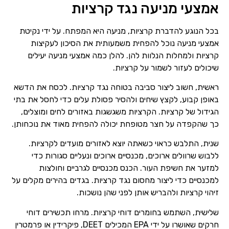
אמצעי מניעה נגד קרציות
בכל הנוגע להדברת קרציות, מניעה היא המפתח. על ידי נקיטת
אמצעי מניעה נוכל להפחית משמעותית את הסיכון לעקיצות
קרציות ולמחלות הנלוות להן. להלן כמה אמצעי מניעה יעילים
שיכולים לעזור לשמור על קרציות.
ראשית, חשוב ליצור סביבה בטוחה נגד קרציות. לכסח את הדשא
באופן קבוע, לקצץ שיחים ולהסיר פסולת עלים כדי לחסל את בתי
הגידול של קרציות. הקרציות משגשגות באזורים לחים ומוצלים,
כך שהקפדה על חצר מטופחת יכולה להפחית מאוד את נוכחותן.
שנית, התלבש כראוי כשאתה יוצא לאזורים מועדים לקרציות.
ללבוש שרוולים ארוכים, מכנסיים ארוכים ונעליים סגורות כדי
למזער את חשיפת העור. הכנס מכנסיים לגרביים וחולצות
למכנסיים כדי ליצור מחסום נגד קרציות. בגדים בהירים מקלים על
זיהוי קרציות ולהבריש אותן לפני שהן נושכות.
שלישית, השתמש בחומרים דוחי קרציות. מרחו תכשירים דוחי
חרקים שאושרו על ידי EPA המכילים DEET, פיקרידין או פרמטרין