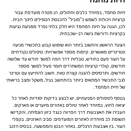
חיות מחמד, במיוחד כלבים וחתולים, הן מטרה מועדפת עבור
קרציות ויכולות לשמש כ”מוביל” להכנסת הטפילים לתוך הבית.
לכן, הגנה על חיות המחמד היא חלק בלתי נפרד ממניעת נגיעות
בקרציות ודורשת גישה רב-שכבתית.
הצעד הראשון והחשוב ביותר הוא שימוש קבוע בתכשירי מניעה
ווטרינריים מאושרים. קיימות מספר אפשרויות: טיפולים נקודתיים
על העור פעם בחודש, טבליות דרך הפה למשך חודש עד שלושה
חודשים, קולרי קרציות המשחררים חומר פעיל למשך מספר
חודשים, ותרסיסים להגנה קצרת טווח. חשוב להתייעץ עם וטרינר
לגבי התכשיר המתאים ביותר בהתחשב בגיל, משקל ומצב בריאותי
של חיית המחמד.
בנוסף לטיפולים המניעתיים, יש לבצע בדיקות יסודיות לאחר כל
יציאה לחוץ, במיוחד לאחר טיולים באזורים מיוערים או פארקים.
העבירו את האצבעות דרך הפרווה כנגד כיוון הצמיחה, והקדישו
תשומת לב מיוחדת לאזורים המועדפים: סביב האוזניים, בקפלי
העור, בין אצבעות הרגליים, באזור הבטן והמפשעה, בבסיס הזנב