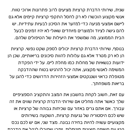
שנית, שירותי הדברת קרציות מציעים לרוב פתרונות ארוכי טווח.
אנשי מקצוע הוכשרו לא רק לחסל התקפי קרציות קיימים אלא גם
ליישם אמצעי מניעה כדי למזער את הסיכון לבעיות עתידיות. יש
להם גישה לציוד ולמוצרים מיוחדים שאולי לא יהיו זמינים לבעל
הבית הממוצע, מה שמשפר את היעילות של הטיפולים שלהם.
בנוסף, שירותי הדברת קרציות יכולים לספק שקט נפשי. קרציות
הן לא רק מטרד אלא גם עלולות להוות סיכונים בריאותיים, שכן הן
ידועות כנשאיות של מחלות כמו מחלת ליים. על ידי הפקדת
המשימה לאנשי מקצוע, אתה יכול להרגיש בטוח שההדבקה
מטופלת כראוי ושננקטים אמצעי הזהירות הדרושים כדי להגן על
בריאות משפחתך.
עם זאת, חשוב לקחת בחשבון את המצב והתקציב הספציפיים
שלך כאשר אתה מחליט אם שירותי הדברת קרציות שווים את זה
עבורך. אם אתם גרים באזור עם שכיחות גבוהה של קרציות או
שיש לכם היסטוריה של נגיעות קרציות, השקעה בשירותים
מקצועיים עשויה להיות בחירה נבונה. מצד שני, אם יש לכם נכס
קטן עם חשיפה חיצונית מינימלית, ייתכן שתוכלו לנהל את הדברת