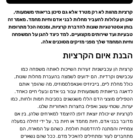
קרציות מהוות לא רק מטרד אלא גם סיכון בריאותי משמעותי,
שכן הן עלולות להעביר מחלות לבני אדם וחיות מחמד. מאמר זה
בוחן אסטרטגיות שונות להדברת קרציות, ומכסה הכל מתרופות
טבעיות ועד שירותים מקצועיים. למד כיצד להגן על המשפחה
וחיות המחמד שלך מפני מזיקים מסוכנים אלה.
הבנת איום הקרציות
קרציות הן עכבישניות זעירות השייכות לאותה משפחה כמו
עכבישים וקרדיות. הם ידועים לשמצה בהעברת מחלות שונות,
כולל מחלת ליים, בייביוזיס ואנאפלסמוזיס, מה שהופך אותם
לדאגה בריאותית משמעותית עבור בני אדם ובעלי חיים כאחד.
הטפילים מוצצי הדם הללו משגשגים בסביבות חמות ולחות, כמו
יערות, שטחי עשב ואפילו בחצרות האחוריות שלנו.
לקרציות יש יכולת יוצאת דופן להיצמד למארחים שלהן, בין אם
מדובר בבני אדם, חיות מחמד או חיות בר, על ידי זחילה במעלה
צמחייה והמתנה להזדמנות חולפת. כשהם על המארח, הם
מתחברים לעור ומתחילים להאכיל מדם. ככל שהם נשארים