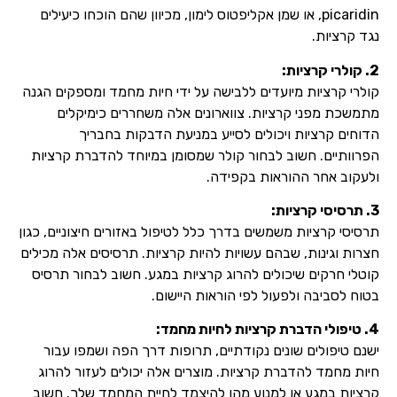
picaridin, או שמן אקליפטוס לימון, מכיוון שהם הוכחו כיעילים
נגד קרציות.
2. קולרי קרציות:
קולרי קרציות מיועדים ללבישה על ידי חיות מחמד ומספקים הגנה
מתמשכת מפני קרציות. צווארונים אלה משחררים כימיקלים
הדוחים קרציות ויכולים לסייע במניעת הדבקות בחבריך
הפרוותיים. חשוב לבחור קולר שמסומן במיוחד להדברת קרציות
ולעקוב אחר ההוראות בקפידה.
3. תרסיסי קרציות:
תרסיסי קרציות משמשים בדרך כלל לטיפול באזורים חיצוניים, כגון
חצרות וגינות, שבהם עשויות להיות קרציות. תרסיסים אלה מכילים
קוטלי חרקים שיכולים להרוג קרציות במגע. חשוב לבחור תרסיס
בטוח לסביבה ולפעול לפי הוראות היישום.
4. טיפולי הדברת קרציות לחיות מחמד:
ישנם טיפולים שונים נקודתיים, תרופות דרך הפה ושמפו עבור
חיות מחמד להדברת קרציות. מוצרים אלה יכולים לעזור להרוג
קרציות במגע או למנוע מהן להיצמד לחיית המחמד שלך. חשוב