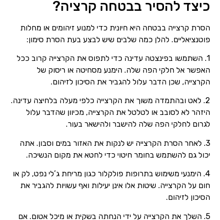
כיצד להסיר בבטחה קרציה?
הסרת קרצייה בבטחה היא חיונית כדי למנוע זיהומים או מחלות
פוטנציאליים. להלן כמה שלבים שיש לבצע בעת הסרת סימון:
1. השתמשו בפינצטה עדינה כדי לתפוס את הקרצייה קרוב ככל
האפשר אל חלקי הפה שלה. הימנע מסחיטה או ריסוק של
הקרצייה, שכן הדבר עלול להגביר את הסיכון לזיהום.
2. לאט ובהתמדה משוך את הקרצייה כלפי מעלה בלחיצה עדינה.
היזהר לא לסובב או לטלטל את הקרצייה, מכיוון שהדבר עלול
לגרום לחלקי הפה שלה להישבר ולהישאר בעור.
שם מלא
3. לאחר הסרת הקרצייה יש לנקות את האזור במים וסבון. אתה
טלפון
יכול גם להשתמש בחומר חיטוי כדי לחטא את מקום הנשיכה.
4. הימנעי משימוש בתרופות פולקלור כגון מריחת ג’לי נפט, לק או
חום על הקרצייה. שיטות אלו אינן יעילות ואף עשויות להגביר את
הסיכון לזיהום.
5. השלך את הקרצייה על ידי הנחתה בשקית או מיכל אטום. אם