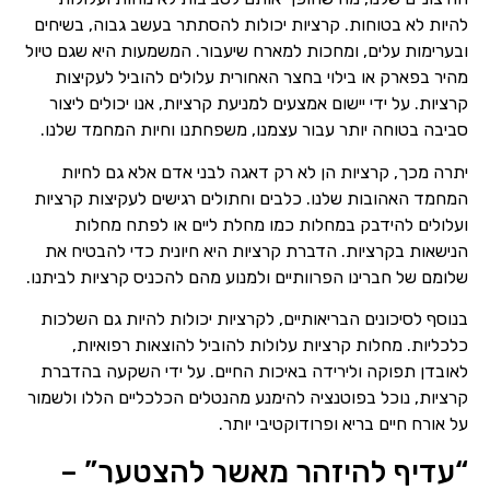
להיות לא בטוחות. קרציות יכולות להסתתר בעשב גבוה, בשיחים
ובערימות עלים, ומחכות למארח שיעבור. המשמעות היא שגם טיול
מהיר בפארק או בילוי בחצר האחורית עלולים להוביל לעקיצות
קרציות. על ידי יישום אמצעים למניעת קרציות, אנו יכולים ליצור
סביבה בטוחה יותר עבור עצמנו, משפחתנו וחיות המחמד שלנו.
יתרה מכך, קרציות הן לא רק דאגה לבני אדם אלא גם לחיות
המחמד האהובות שלנו. כלבים וחתולים רגישים לעקיצות קרציות
ועלולים להידבק במחלות כמו מחלת ליים או לפתח מחלות
הנישאות בקרציות. הדברת קרציות היא חיונית כדי להבטיח את
שלומם של חברינו הפרוותיים ולמנוע מהם להכניס קרציות לביתנו.
בנוסף לסיכונים הבריאותיים, לקרציות יכולות להיות גם השלכות
כלכליות. מחלות קרציות עלולות להוביל להוצאות רפואיות,
לאובדן תפוקה ולירידה באיכות החיים. על ידי השקעה בהדברת
קרציות, נוכל בפוטנציה להימנע מהנטלים הכלכליים הללו ולשמור
על אורח חיים בריא ופרודוקטיבי יותר.
“עדיף להיזהר מאשר להצטער” –