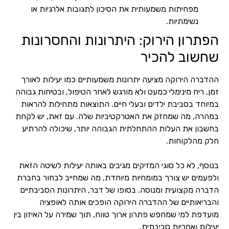
מפחיתות משמעותית את הסיכון לתגובות אלרגיות או
נשימתיות.
הפתרון הירוק: היתרונות והחסרונות
שחשוב להכיר
ההדברה הירוקה מציעה יתרונות משמעותיים כמו יעילות לאורך
זמן, ריח מינימלי כמעט ולא מורגש לאחר הטיפול, ובטיחות גבוהה
במיוחד בסביבת ילדים ובעלי חיים. התוצאות מתחילות להראות
במהרה, מה שמחזק את האטרקטיביות שלה. עם זאת, יש לקחת
בחשבון את העלות ההתחלתית הגבוהה יותר, שיכולה להרתיע
חלק מהלקוחות.
בנוסף, לא כל סוגי המזיקים מגיבים באותה יעילות לשיטה הזאת
ולפעמים יש צורך במומחיות מיוחדת, מה שמחייב לבחור בחברת
הדברה מקצועית ומנוסה. בסופו של דבר, היתרונות הסביבתיים
והבריאותיים של ההדברה הירוקה הופכים אותה לאופציה
מועדפת למי שמחפש פתרון ארוך טווח, תוך שמירה על האיזון בין
יעילות ואחריות סביבתית.