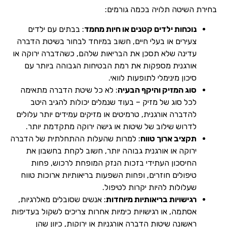
בחירת השיטה תלויה בכמה גורמים:
נוכחות ילדים קטנים או חיות מחמד
: בבתים עם ילדים
צעירים או בעלי חיים, חשוב במיוחד לבחור בשיטת הדברה
עדינה שלא תסכן את הבריאות שלהם, כשהדברה ירוקה או
אורגנית מספקות את רמת הבטיחות הגבוהה ביותר עם
סיכון מינימלי לתופעות לוואי.
סוג המזיק והיקף הבעיה
: לא כל שיטת הדברה מתאימה
לכל סוג של מזיק – בעוד שנמלים יכולות להגיב היטב
להדברה אורגנית, טרמיטים או מזיקים עמידים יותר עלולים
לדרוש שילוב של שיטות או גישה ירוקה מתקדמת יותר.
תקציב ארוך טווח
: למרות שהעלות ההתחלתית של הדברה
ירוקה או אורגנית גבוהה יותר, חשוב לקחת בחשבון את
החיסכון העתידי בזכות הנזק המופחת לרכוש, פחות
טיפולים חוזרים, ופחות השפעות בריאותיות ארוכות טווח
שעלולות להיות יקרות לטיפול.
רגישויות בריאותיות מיוחדות
: אנשים שסובלים מאלרגיות,
אסתמה, או רגישויות כימיות אחרות צריכים לשקול בעדיפות
ראשונה שיטות הדברה אורגניות או ירוקות, כיוון שהן