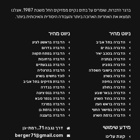
ברגר הדברות, שומרים על בתים נקיים ממזיקים החל משנת 1987. אצלנו
תמצאו את האחריות הארוכה ביותר והעבודה היסודית והאיכותית ביותר.
ניווט מהיר
ניווט מהיר
הדברה בתל אביב
הדברה בראשון לציון
הדברה בבת ים
הדברה בדרום
הדברה בכוכב יאיר
הדברה בפתח תקווה
הדברה בנתניה
הדברה ברחובות
הדברה בסביון
הדברה בגבעתיים
הדברה בישובי השפלה
הדברה בהרצליה
הדברה בשרון
לוכד נחשים בשרון
הדברה בחיפה
הדברת מזיקים בתל אביב
הדברה בחולון
הדברה בגדרה
הדברה בבאר שבע
הדברה בנס ציונה
הדברה בהוד השרון
הדברה בכפר סבא
הדברה בראש העין
הדברה במרכז
הדברה במישור החוף
הדברה ברמת גן
הדברה ברמת השרון
הדברה ברעננה
מידע שימושי
דרך נגבה 71, רמת-גן
berger71@gmail.com
קצת עלינו