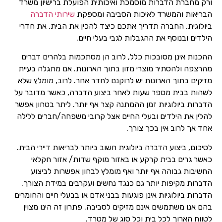
ורק מחברת הדברות מוסמכת ואיכותית הפועלת ברישיון משרד
הבריאות והמשרד לאיכות הסביבה ומספקת
שירותי הדברה
ביולוגית. החברה תדריך אתכם כיצד להכין את הבית, את חדרי
הילדים ובנוסף את ההגבלות לגבי בעלי חיים.
ההכנות אינן מסובכות כלל, לרוב הן מסתכמות בלהרים דברים
מהרצפה ולהסתיר מוצרי מזון בתוך הארונות. אם מתגלה בעיית
מזיקים בתוך הארונות יש לרוקנם לחדר אחר. לרוב, מומלץ שלא
לשהות בבית מספר שעות לאחר ביצוע הדברה, כאשר מדובר על
הדברות ביולוגיות זמן ההמתנה קצר אף יותר. ליתר בטחון אפשר
להלין את הילדים ובעלי החיים אצל קרובי משפחה/חברים ללילה
אחד אך לרוב אין בכך צורך.
לסיכום, ביצוע הדברה ביולוגית חשוב ביותר לבריאות דיירי הבית.
כאשר גרים בבית קרקע או באזור מוקף שדות/ אזור חקלאי
החשיבות גבוהה אף יותר ואף מומלץ לבחון אפשרות לביצוע
הדברות מקיפות יותר גם כנגד נחשים ועקרבים במידת הצורך.
הדברות ביולוגיות אינן פוגעות בבני אדם או בבעלי חיים והחומרים
בהם אנו משתמשים אינם מזיקים לסביבה. פתרון זה הינו מצוין
לטווח הארוך לכל בית וכל סוג של מטרד.