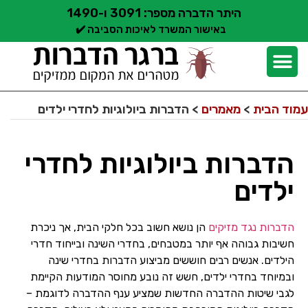
היתר הדברה מספר: 3091 ו-1490
באישור המשרד לאיכות הסביבה ✔️
יצירת קשר
קצת עלינו
הדברת מזיקים
שירותי הדברה
סוגי הדברה
אזורי שירות הדברה
בלוג הדברות
עמוד הבית
>
מאמרים
>
הדברות ביולוגיות לחדרי ילדים
הדברות ביולוגיות לחדרי
ילדים
הדברות נגד מזיקים
הן נושא חשוב בכל חלקי הבית, אך ניכרת
חשיבות גבוהה אף יותר במטבחים, בחדרי השינה ובייחוד חדרי
הילדים. אנשים רבים חוששים מביצוע הדברות בחדרי שינה
ובמיוחד בחדרי ילדים, חשש זה נובע מחוסר המודעות הקיימת
לגבי שיטות ההדברה החדשות שמציע ענף ההדברה לדוגמת –