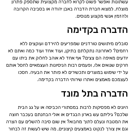
עשתונות ואפשר פשוט לקרוא לחברה מקצועית שתספק פתרון
מוצלח, למצוא חברת הדברה באבן יהודה או בסביבה הקרובה
ולהזמין אנשי מקצוע מנוסים.
הדברה בקדימה
סובלים מיתושים טורדניים שמפריעים להירדם ועוקצים ללא
רחמים? לאחרונה נתקלתם בתיקן, ועוד אחד ועוד כמה ואתם לא
יודעים מאיפה הם צצים? אף אחד לא אוהב לחלוק את ביתו עם
חרקים שנואים אלו, ופעמים רבות הניסיונות העצמאיים לחסל אותם
על ידי שימוש במוצרים ותכשירים לא פותר את הבעיה. חסכו
לעצמכם מאמצים ואתרו שירותי הדברה בקדימה.
הדברה בתל מונד
היונים לא מפסיקות לרבות במסתורי הכביסה או על גג הבית
שלכם? גיליתם עש בארון הבגדים או אולי הבחנתם בעכבר חוצה
את המטבח ונעלם לתוך מחבוא? אין שום סיבה להשלים עם הצרה
וגם אין צורך לנקוט באמצעים קיצוניים, מה שיש לעשות זה לבחור