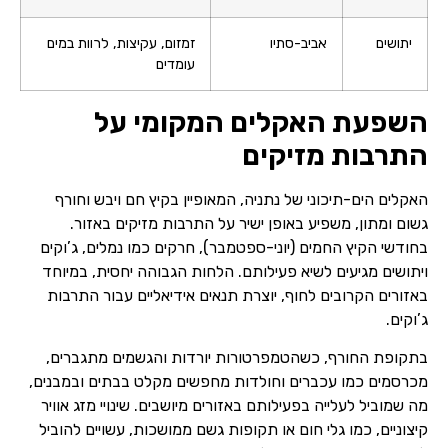
יתושים
אביב-סתיו
זמזום, עקיצות, לרוות במים
עומדים
השפעת האקלים המקומי על
התרבות מזיקים
האקלים הים-תיכוני של נתניה, המאופיין בקיץ חם ויבש וחורף
גשום ומתון, משפיע באופן ישיר על התרבות מזיקים באזור.
בחודשי הקיץ החמים (יוני-ספטמבר), חרקים כמו נמלים, ג’וקים
ויתושים מגיעים לשיא פעילותם. הלחות הגבוהה יחסית, במיוחד
באזורים הקרובים לחוף, יוצרת תנאים אידיאליים עבור התרבות
ג’וקים.
בתקופת החורף, כשהטמפרטורות יורדות והגשמים מתגברים,
מכרסמים כמו עכברים וחולדות מחפשים מקלט בבתים ובמבנים,
מה שמוביל לעלייה בפעילותם באזורים מיושבים. שינויי מזג אוויר
קיצוניים, כמו גלי חום או תקופות גשם ממושכות, עשויים להוביל