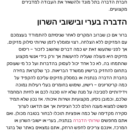
חברת הדברה בתל מונד ולהשאיר את העבודה למדבירים
מקצועיים.
הדברה בערי ובישובי השרון
ברור אם כן שברוב המקרים לאחר שניסיתם להתמודד בעצמכם
עם המזיקים ללא הצלחה, רצוי ומומלץ לזמן שירותי סילוק מזיקים,
אך לפני שתעשו זאת יש כמה דברים שחשוב לזכור – ריסוס
מזיקים היא פעולה שעליה להיעשות אך ורק בידי אנשי מקצוע
שהתמחו בה, לא כל אחד יכול לעסוק בהדברות ועל כל מי שעוסק
בתחום להחזיק ברישיון ממשרד הבריאות. כך שלקראת בחירה
בחברת הדברה בנתניה או במסלק מזיקים עליכם להקפיד על
כמה קריטריונים – רישיון, שימוש בחומרים בעלי רעילות נמוכה
וידידותיים לסביבה על מנת שלא יהוו סכנה לכם או לחיות המחמד
שלכם, וכמובן ניסיון, מקצועיות ושירות איכותי. אז נכון שלא תמיד
פשוט למצוא מענה הולם לכל הציפיות אך אם תדאגו לערוך
סקירה מקדימה של כמה אופציות תוכלו לבחור בטובה מכולן. ואם
אתם מחפשים
שירותי הדברה
בנתניה, בערי או יישובי השרון או
המרכז, אינכם צריכים לחפש הרחק, אתם נמצאים באתר של ברגר