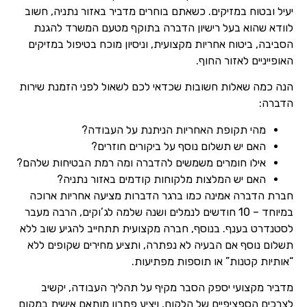
יעיל ובטוח במזיקים. כשאתם בוחרים מדביר באזור נתניה, חשוב
לוודא שהוא בעל רישיון הדברה בתוקף מטעם המשרד להגנת
הסביבה, ביטוח אחריות מקצועית, וניסיון מוכח בטיפול במזיקים
האופייניים לאזור החוף.
הנה כמה שאלות חשובות שכדאי לכם לשאול לפני הזמנת שירות
הדברה:
מהי תקופת האחריות הניתנת על העבודה?
האם יש תשלום נוסף על ביקורים חוזרים?
אילו חומרים משמשים להדברה ומה רמת הבטיחות שלהם?
האם יש המלצות מלקוחות קודמים באזור נתניה?
חברת הדברה אמינה כמו ברגר הדברות מציעה אחריות ארוכה
במיוחד – 10 חודשים לנמלים ושנה שלמה לג’וקים, הרבה מעבר
לסטנדרט בענף. בנוסף, חברה מקצועית תתחייב להגיע שוב ללא
תשלום נוסף אם הבעיה לא נפתרה, ותציע מחירים שקופים ללא
“אותיות קטנות” או תוספות מפתיעות.
מדביר מקצועי יספק הסבר מקיף על תהליך העבודה, יקשיב
לצרכים הספציפיים של הלקוח, ויציע פתרון מותאם אישית במקום