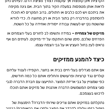
הקרציות אינן קופצות אך עוקצות לצורך מציצת הדם. לעיתים ניתן
לראות אותן מטפסות במעלה הקיר בתוך הבית. אם גינה מקיפה
את ביתכם ויש לכם כלבים או חתולים, ברוב המקרים לא תוכלו
להסתפק בהדברה רק בתוך הבית או רק מחוצה לו. כדי לוודא
שהשטח נקי יש לעשות עבודה ייסודית ואחידה על כל השטח.
מזיקים של צמחייה –
במידה ותשימו לב לחורים בעלי הצמחים או
הפרחים שלכם, סימן שהם הותקפו על ידי מזיקים. לעיתים הם אף
נראים לעין בחול העציץ או על גבי הצמח עצמו.
כיצד להמנע ממזיקים
אם אתם מגדלים בעלי חיים בבית או בחצר, הקפידו לענוד עליהם
קולרים נגד קרציות ופרעושים והחליפו אותם כל כמה חודשים,
כפי שמצויין על גבי אריזת המוצר. התייעצו עם חברת הדברה לגבי
סוגי צמחים המשמשים הדברה אורגנית של מזיקים אותם תוכלו
לרכוש בעצמכם.
נתקלתם במזיקים ואתם צריכים שירותי הדברה? הימנעות של
טיפול בזמן עלולה לדרדר את המצב ולסכן את בריאותכם! בברגר