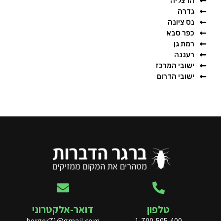
הרצליה
גדרה
נס ציונה
כפר סבא
רמת גן
רעננה
ישובי המרכז
ישובי הדרום
טלפון
דואר-אלקטרוני
berger71@gmail.com
1-700-505-400