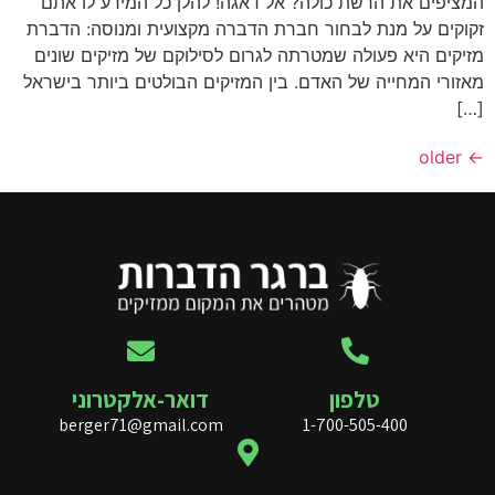
המציפים את הרשת כולה? אל דאגה! להלן כל המידע לו אתם
זקוקים על מנת לבחור חברת הדברה מקצועית ומנוסה: הדברת
מזיקים היא פעולה שמטרתה לגרום לסילוקם של מזיקים שונים
מאזורי המחייה של האדם. בין המזיקים הבולטים ביותר בישראל
[…]
older
←
טלפון
דואר-אלקטרוני
berger71@gmail.com
1-700-505-400