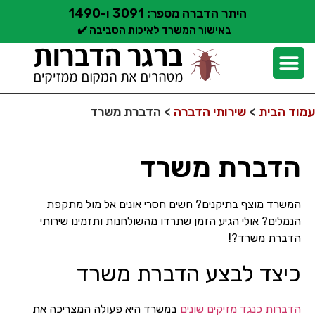
היתר הדברה מספר: 3091 ו-1490
באישור המשרד לאיכות הסביבה ✔️
יצירת קשר
קצת עלינו
הדברת מזיקים
שירותי הדברה
סוגי הדברה
אזורי שירות הדברה
בלוג הדברות
עמוד הבית
>
שירותי הדברה
>
הדברת משרד
הדברת משרד
המשרד מוצף בתיקנים? חשים חסרי אונים אל מול מתקפת
הנמלים? אולי הגיע הזמן שתרדו מהשולחנות ותזמינו שירותי
הדברת משרד?!
כיצד לבצע הדברת משרד
הדברות כנגד מזיקים שונים
במשרד היא פעולה המצריכה את