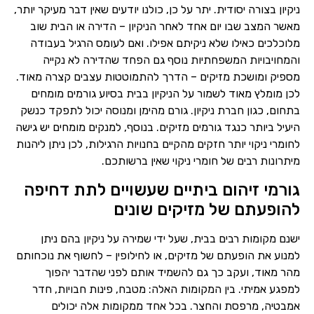
ניקיון בצורה יסודית. יתר על כן, כולנו יודעים שאין דבר מעיקר יותר,
מאשר המצב שבו יום אחד לאחר הניקיון – הדירה או הבית שוב
מלוכלכים כאילו שלא ניקיתם אפילו. ואם לעומס הרגיל בעבודה
והמחויבויות המשפחתיות נוסף גם הפחד שהדירה לא נקייה
מספיק ומושכת מזיקים – הדרך להתמוטטות עצבים קצרה מאוד.
לכן מומלץ מאוד לשמור על הניקיון בבית בסיוע גורמים מומחים
בתחום, כגון חברת ניקיון. גורם מהימן ומנוסה יכול לתפקד כנשק
היעיל ביותר כנגד גורמים מזיקים. בנוסף, למנקים מומחים יש גישה
לחומרי ניקוי יותר חזקים מהקיים בחנויות הרגילות, לכן ניתן ליהנות
מיתרונות רבים של חומרי ניקוי שאין ברשותכם.
גורמי זיהום ביתיים שעשויים לתת דחיפה
להופעתם של מזיקים שונים
ישנם מקומות רבים בבית, שעל ידי שמירה על ניקיון בהם ניתן
למנוע את הופעתם של מזיקים, או לחילופין – לחשוף את נוכחותם
מהר מאוד, ועקב כך גם להשמיד אותם לפני שהדבר יהפוך
למפגע אמיתי. בין המקומות האלה: מטבח, פינות חבויות, חדר
אמבטיה, מרפסת והחצר. בכל אחד ממקומות אלה יכולים