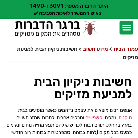
היתר הדברה מספר: 3091 ו-1490
באישור המשרד לאיכות הסביבה ✔️
יצירת קשר
קצת עלינו
הדברת מזיקים
שירותי הדברה
סוגי הדברה
אזורי שירות הדברה
בלוג הדברות
עמוד הבית
>
מידע חשוב
>
חשיבות ניקיון הבית למניעת
מזיקים
חשיבות ניקיון הבית
למניעת מזיקים
אנשים רבים מוצאים את עצמם נדהמים כאשר מופיעים בבית
תיקנים
, נמלים,
פשפשים
וחרקים אחרים. למרות שמזג האוויר
בארץ בהחלט תורם רבות לכך שיש להם תנאי מחייה נוחים ונעימים
כמעט בכל מקום (לחות גבוהה, טמפרטורות גבוהות רוב חודשי