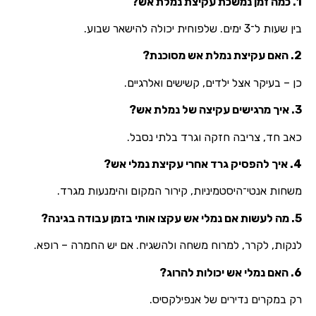
1. כמה זמן נמשכת עקיצת נמלת אש?
בין שעות ל־3 ימים. שלפוחית יכולה להישאר שבוע.
2. האם עקיצת נמלת אש מסוכנת?
כן – בעיקר אצל ילדים, קשישים ואלרגיים.
3. איך מרגישים עקיצה של נמלת אש?
כאב חד, צריבה חזקה וגרד בלתי נסבל.
4. איך להפסיק גרד אחרי עקיצת נמלי אש?
משחות אנטי־היסטמיניות, קירור המקום והימנעות מגרד.
5. מה לעשות אם נמלי אש עקצו אותי בזמן עבודה בגינה?
לנקות, לקרר, למרוח משחה ולהשגיח. אם יש החמרה – רופא.
6. האם נמלי אש יכולות להרוג?
רק במקרים נדירים של אנפילקסיס.