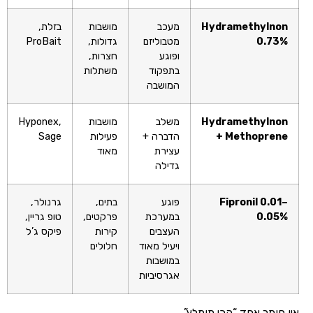
Hydramethylnon
מעכב
מושבות
בזלת,
0.73%
מטבוליזם
גדולות,
ProBait
ופוגע
חצרות,
בתפקוד
משתלות
המושבה
Hydramethylnon
משלב
מושבות
Hyponex,
+ Methoprene
הדברה +
פעילות
Sage
עצירת
מאוד
גדילה
Fipronil 0.01–
פוגע
בתים,
גרנולר,
0.05%
במערכת
פרקטים,
טופ גריין,
העצבים
קירות
פיקס ג’ל
ויעיל מאוד
חלולים
במושבות
אגרסיביות
אין חומר אחד “הכי מומלץ”.