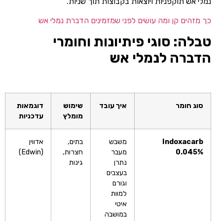
נמלי אש תוקפניות ויוצאות בקבוצות תוך שניות.
כך מזהים קן ומה עושים לפני שמזמינים הדברת נמלי אש
טבלה: סוגי פיתיונות וחומרי
הדברה לנמלי אש
סוג חומר
איך עובד
שימוש
דוגמאות
מומלץ
עדכניות
Indoxacarb
משבש
בתים,
אדווין
0.045%
מעבר
חצרות,
(Edwin)
נתרן
גינות
בעצבים
וגורם
למוות
איטי
במושבה