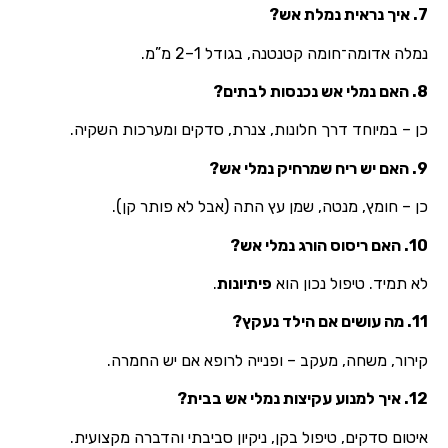
7. איך נראית נמלת אש?
נמלה אדומה־חומה קטנטנה, בגודל 1–2 מ”מ.
8. האם נמלי אש נכנסות לבתים?
כן – במיוחד דרך חלונות, צנרת, סדקים ומערכות השקיה.
9. האם יש ריח שמרחיק נמלי אש?
כן – חומץ, מנטה, שמן עץ התה (אבל לא פותר קן).
10. האם ריסוס הורג נמלי אש?
לא תמיד. טיפול נכון הוא
פיתיונות
.
11. מה עושים אם הילד נעקץ?
קירור, משחה, מעקב – ופנייה לרופא אם יש החמרה.
12. איך למנוע עקיצות נמלי אש בבית?
איטום סדקים, טיפול בקן, ניקיון סביבתי והדברה מקצועית.