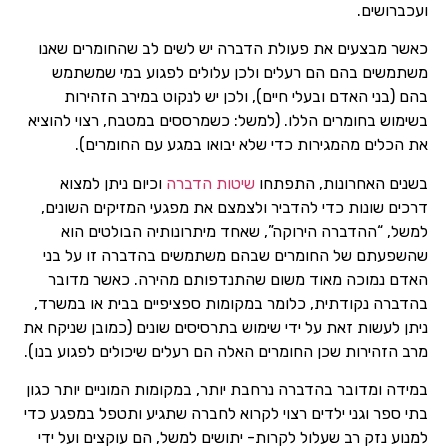
ועכברושים.
כאשר מבצעים את פעולת הדברה יש לשים לב שהחומרים שאנו
משתמשים בהם הם רעלים ולכן עלולים לפגוע במי שמשתמש
בהם (בני האדם ובעלי חיים), ולכן יש לנקוט במירב הזהירות
בשימוש בחומרים הללו. (למשל: כשמרססים במטבח, רצוי להוציא
את הכלים מהמגירות כדי שלא יבואו במגע עם החומרים).
בשנים האחרונות, התפתחו
שיטות הדברה
וכיום ניתן למצוא
דרכים שונות כדי להדביר ולצמצם את מפגעי המזיקים השונים,
למשל, “ההדברה הירוקה”, שאחד מיתרונותיה הבולטים הוא
שהשפעתם של החומרים שבהם משתמשים בהדברה זו על בני
האדם נמוכה מאוד משום שהתנדפותם מהירה. כאשר מדובר
בהדברה נקודתית, כלומר במקומות ספציפיים בבית או במשרד,
ניתן לעשות זאת על ידי שימוש בתרסיסים שונים (כמובן שניקח את
מרב הזהירות שכן החומרים האלה הם רעלים שיכולים לפגוע בנו).
במידה ומדובר בהדברה נרחבת יותר, במקומות המוניים יותר כגון
בתי ספר וגני ילדים רצוי לקרוא לחברה שתגיע ותטפל במפגע כדי
למנוע נזק רב שעלול לקרות- יתושים למשל, הם עוקצים ועל ידי