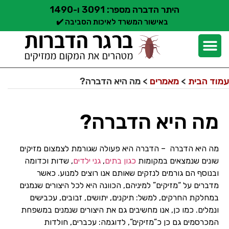
היתר הדברה מספר: 3091 ו-1490
באישור המשרד לאיכות הסביבה ✔️
יצירת קשר
קצת עלינו
הדברת מזיקים
שירותי הדברה
סוגי הדברה
אזורי שירות הדברה
בלוג הדברות
עמוד הבית
>
מאמרים
>
מה היא הדברה?
מה היא הדברה?
מה היא הדברה – הדברה היא פעולה שגורמת לצמצום מזיקים
שונים שנמצאים במקומות
כגון בתים
,
גני ילדים
, שדות וכדומה
ובנוסף הם גורמים לנזקים שאותם אנו רוצים למנוע. כאשר
מדברים על “מזיקים” למיניהם, הכוונה היא לכל היצורים שנמנים
במחלקת החרקים, למשל: תיקנים, יתושים, זבובים, עכבישים
ונמלים. כמו כן, אנו מחשיבים גם את היצורים שנמנים במשפחת
המכרסמים גם כן כ”מזיקים”, לדוגמה: עכברים, חולדות