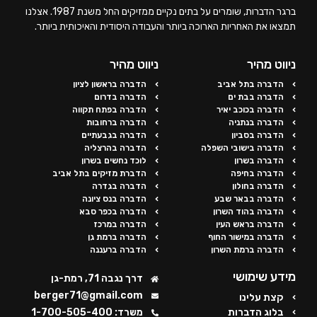
ברגר הדברות, שומרים על בתים נקיים ממזיקים החל משנת 1987. אצלנו
תמצאו את האחריות הארוכה ביותר והעבודה היסודית והאיכותית ביותר.
ניווט מהיר
ניווט מהיר
הדברה בתל אביב
הדברה בראשון לציון
הדברה בבת ים
הדברה בדרום
הדברה בכוכב יאיר
הדברה בפתח תקווה
הדברה בנתניה
הדברה ברחובות
הדברה בסביון
הדברה בגבעתיים
הדברה בישובי השפלה
הדברה בהרצליה
הדברה בשרון
לוכד נחשים בשרון
הדברה בחיפה
הדברת מזיקים בתל אביב
הדברה בחולון
הדברה בגדרה
הדברה בבאר שבע
הדברה בנס ציונה
הדברה בהוד השרון
הדברה בכפר סבא
הדברה בראש העין
הדברה במרכז
הדברה במישור החוף
הדברה ברמת גן
הדברה ברמת השרון
הדברה ברעננה
מידע שימושי
דרך נגבה 71, רמת-גן
berger71@gmail.com
קצת עלינו
בלוג הדברות
משרד: 1-700-505-400