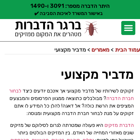
היתר הדברה מספר: 3091 ו-1490
באישור המשרד לאיכות הסביבה ✔️
יצירת קשר
קצת עלינו
הדברת מזיקים
שירותי הדברה
סוגי הדברה
אזורי שירות הדברה
בלוג הדברות
עמוד הבית
>
מאמרים
>
מדביר מקצועי
מדביר מקצועי
זקוקים לשירותיו של מדביר מקצועי אך אינכם יודעים כיצד
לבחור
חברת הדברה
? מבולבלים כתוצאה ממגוון הפרסומים והמבצעים
המציפים את הרשת כולה? אל דאגה! להלן כל המידע לו אתם
זקוקים על מנת לבחור חברת הדברה מקצועית ומנוסה:
הדברת מזיקים
היא פעולה שמטרתה לגרום לסילוקם של מזיקים
שונים מאזורי המחייה של האדם. בין המזיקים הבולטים ביותר