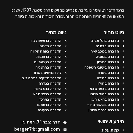
ברגר הדברות, שומרים על בתים נקיים ממזיקים החל משנת 1987. אצלנו
תמצאו את האחריות הארוכה ביותר והעבודה היסודית והאיכותית ביותר.
ניווט מהיר
ניווט מהיר
הדברה בתל אביב
הדברה בראשון לציון
הדברה בבת ים
הדברה בדרום
הדברה בכוכב יאיר
הדברה בפתח תקווה
הדברה בנתניה
הדברה ברחובות
הדברה בסביון
הדברה בגבעתיים
הדברה בישובי השפלה
הדברה בהרצליה
הדברה בשרון
לוכד נחשים בשרון
הדברה בחיפה
הדברת מזיקים בתל אביב
הדברה בחולון
הדברה בגדרה
הדברה בבאר שבע
הדברה בנס ציונה
הדברה בהוד השרון
הדברה בכפר סבא
הדברה בראש העין
הדברה במרכז
הדברה במישור החוף
הדברה ברמת גן
הדברה ברמת השרון
הדברה ברעננה
מידע שימושי
דרך נגבה 71, רמת-גן
berger71@gmail.com
קצת עלינו