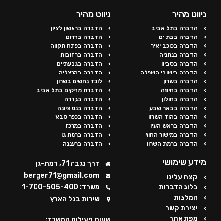
ניווט מהיר
ניווט מהיר
הדברה בתל אביב
הדברה בראשון לציון
הדברה בבת ים
הדברה בדרום
הדברה בכוכב יאיר
הדברה בפתח תקווה
הדברה בנתניה
הדברה ברחובות
הדברה בסביון
הדברה בגבעתיים
הדברה בישובי השפלה
הדברה בהרצליה
הדברה בשרון
לוכד נחשים בשרון
הדברה בחיפה
הדברת מזיקים בתל אביב
הדברה בחולון
הדברה בגדרה
הדברה בבאר שבע
הדברה בנס ציונה
הדברה בהוד השרון
הדברה בכפר סבא
הדברה בראש העין
הדברה במרכז
הדברה במישור החוף
הדברה ברמת גן
הדברה ברמת השרון
הדברה ברעננה
מידע שימושי
דרך נגבה 71, רמת-גן
berger71@gmail.com
קצת עלינו
בלוג הדברות
משרד: 1-700-505-400
המלצות
שירות בכל הארץ
יצירת קשר
מפת אתר
שעות פעילות המשרד: