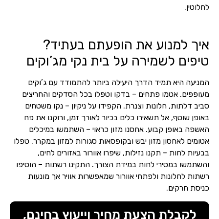
לחלוטין.
איך למנוע את הופעתם בעתיד?
טיפים לשמירה על בית נקי מג’וקים
המניעה היא תמיד הדרך היעילה ביותר להתמודד עם ג’וקים
מעופפים. אטמו פתחים – בדקו וטפלו בכל הסדקים והחריצים
סביב דלתות, חלונות וצנרת. הקפידו על ניקיון – נקו משטחים
באופן שוטף, אל תשאירו כלים בכיור לאורך זמן, ורוקנו את פח
האשפה באופן קבוע. אחסנו מזון כראוי – השתמשו במיכלים
אטומים לאחסון מזון יבש ובקופסאות סגורות למזון במקרר. טפלו
בבעיות לחות – תקנו נזילות, שיפרו אוורור באזורים לחים,
והשתמשו במסירי לחות במידת הצורך. התקינו רשתות – הוסיפו
רשתות לחלונות ולפתחי אוורור שמאפשרות אוויר אך מונעות
כניסת חרקים.
לקבלת הצעת מחיר וייעוץ בחינם,