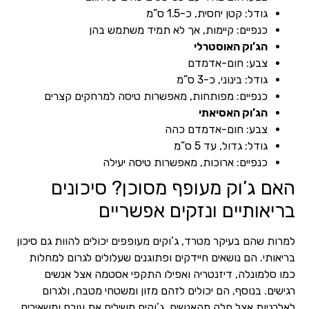
גודל: קטן יחסית, כ-1.5 ס”מ
כנפיים: קיימות, אך לא תמיד משתמש בהן
הג’וק האוסטרלי
צבע: חום-אדמדם
גודל: בינוני, כ-3 ס”מ
כנפיים: מפותחות, מאפשרות טיסה למרחקים קצרים
הג’וק האסיאתי
צבע: חום-אדמדם כהה
גודל: גדול, עד 5 ס”מ
כנפיים: ארוכות, מאפשרות טיסה יעילה
האם ג’וק מעופף מסוכן? סיכונים
בריאותיים ונזקים אפשריים
למרות שהם בעיקר מטרד, ג’וקים מעופפים יכולים להוות גם סיכון
בריאותי. הם נושאים חיידקים ופתוגנים שעלולים לגרום למחלות
כמו סלמונלה, דיזנטריה ואפילו התקפי אסטמה אצל אנשים
רגישים. בנוסף, הם יכולים לזהם מזון ומשטחי מטבח, ולגרום
לאלרגיות אצל חלק מהאנשים. ג’וקים משילים את עורם ומשאירים