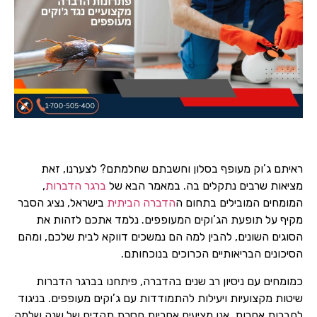
ראיתם ג’וק מעופף בסלון וחשבתם שחלמתם? לצערנו, זאת
מציאות שרבים נתקלים בה. במאמר הבא של
ברגר הדברות
,
המומחים המובילים בתחום ה
הדברה הביתית
בישראל, נציג הסבר
מקיף על תופעת הג’וקים המעופפים. נלמד אתכם לזהות את
הסוגים השונים, להבין למה הם נמשכים דווקא לבית שלכם, ומהם
הסיכונים הבריאותיים הכרוכים בנוכחותם.
כמומחים עם ניסיון רב שנים בהדברה, פיתחנו בברגר הדברות
שיטות מקצועיות ויעילות להתמודדות עם ג’וקים מעופפים. בניגוד
לחברות אחרות, אנו מציעים אחריות חסרת תקדים של שנה שלמה