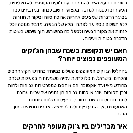
כשניסיונות עצמאיים להתמודד עם ג’וקים מעופפים לא מצליחים,
הגיע הזמן לפנות למדביר מקצועי. חשוב לבחור במדבירים כמו
בברגר הדברות שמציעים אחריות ארוכת טווח וביקורות חוזרות
ללא תשלום נוסף עד לפתרון מלא של הבעיה. מדביר מנוסה יוכל
לזהות את מקור הבעיה ולטפל בה מהשורש, תוך שימוש בשיטות
הדברה בטוחות ויעילות.
האם יש תקופות בשנה שבהן הג’וקים
המעופפים נפוצים יותר?
בהחלט! הג’וקים המעופפים פעילים במיוחד בחודשי הקיץ החמים
והלחים. בישראל, תוכלו לראות עלייה משמעותית בפעילות שלהם
מחודש מאי ועד אוקטובר. הם אוהבים טמפרטורות גבוהות ולחות,
ולכן תקופות שרב או לחות גבוהה הן זמנים אידיאליים עבורם
להתרבות ולהתפשט. בחורף, הפעילות שלהם פוחתת
משמעותית, אך הם עדיין יכולים להימצא באזורים חמימים בתוך
הבית.
איך מבדילים בין ג’וק מעופף לחרקים