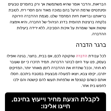
הבריאות, והדבר אומר שהיא משתמשת אך ורק בחומרים טבעיים
וסינתטיים שרמת הרעל בהם נמוכה מאוד והם חסרי ריח, לטובת
בריאותנו ובריאות חיות המחמד שלנו. מגמת ההדברה הירוקה
נלקחה ברצינות תהומית בדרג הניהולי של החברה, והיא אימצה
שיטות אשר שומרות על איכות הסביבה, ללא ירידה ביעילות
ההדברה.
ברגר הדברה
לכל עבודת
הדברה
שזקוקה לכם, אם בבית, בחצר, בגינה ואפילו
בעסק, פנו עוד היום לברגר הדברות. תמיד תזכרו כי יום שעובר
לא חוזר, וככל שתדחו את ההדברה לזמן מאוחר יותר, המזיקים
יתרבו, יקימו צבא, ויצאו לפעולה מבצעית במטבח ביתכם. חסלו
אותם כשהם קטנים! או שלפחות תעשו להם קישטה והם ילכו
לחפש בית אחר.
לקבלת הצעת מחיר וייעוץ בחינם,
חייגו אלינו: