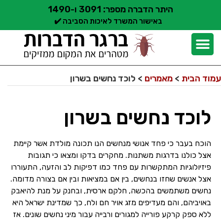
היתר הדברה מספר: 3091 ו-1490
באישור המשרד לאיכות הסביבה ✔️
יצירת קשר
קצת עלינו
הדברת מזיקים
שירותי הדברה
סוגי הדברה
אזורי שירות הדברה
בלוג הדברות
עמוד הבית
>
מאמרים
>
לוכד נחשים בשרון
לוכד נחשים בשרון
הוכח בעבר כי פחד אנושי מנחשים הנו תכונה מולדת אשר קיימת
אצל כולנו בדרגות משתנות. מחקרים בדקו ומצאו כי תגובות
פיזיולוגיות המתקשרות עם פחד כמו דפיקות לב והזעה, התעוררו
אצל אנשים שחזו בנחשים, בין אם במציאות ובין אם בצורה מדומה.
נחשים משתמשים בהכשה, חלקם ארסית, ובחנק על מנת להיאבק
באויביהם, והם מעדיפים מזג אויר חם ולח, כך שמדינת ישראל היא
ללא ספק קרקע פורייה למגורים ורבייה עבור מיני נחשים שונים. אז