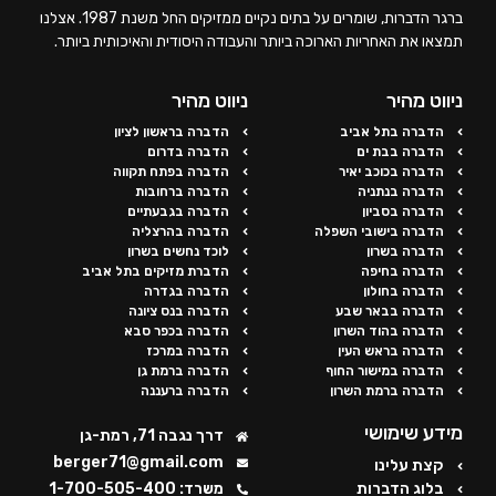
ברגר הדברות, שומרים על בתים נקיים ממזיקים החל משנת 1987. אצלנו
תמצאו את האחריות הארוכה ביותר והעבודה היסודית והאיכותית ביותר.
ניווט מהיר
ניווט מהיר
הדברה בתל אביב
הדברה בראשון לציון
הדברה בבת ים
הדברה בדרום
הדברה בכוכב יאיר
הדברה בפתח תקווה
הדברה בנתניה
הדברה ברחובות
הדברה בסביון
הדברה בגבעתיים
הדברה בישובי השפלה
הדברה בהרצליה
הדברה בשרון
לוכד נחשים בשרון
הדברה בחיפה
הדברת מזיקים בתל אביב
הדברה בחולון
הדברה בגדרה
הדברה בבאר שבע
הדברה בנס ציונה
הדברה בהוד השרון
הדברה בכפר סבא
הדברה בראש העין
הדברה במרכז
הדברה במישור החוף
הדברה ברמת גן
הדברה ברמת השרון
הדברה ברעננה
מידע שימושי
דרך נגבה 71, רמת-גן
berger71@gmail.com
קצת עלינו
בלוג הדברות
משרד: 1-700-505-400