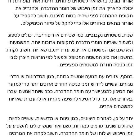
אוורור מוגבל בהשוואה לשטחים פתוחים. זרימת אוויר מופחתת זו
יכולה להאריך את זמן הייבוש של חומר ההדברה, ולהגדיל את
תקופת ההמתנה לפני שיהיה בטוח להיכנס. חשוב להקפיד על
אוורור מתאים באזורים אלו כדי להקל על פיזור הכימיקלים.
שנית, משטחים נקבוביים, כמו שטיחים או ריפודי בד, יכולים לספוג
ולשמור שאריות חומרי הדברה לתקופות ארוכות יותר. המשמעות
היא שגם אם המשטח נראה יבש, עדיין ייתכנו שאריות. חשוב לקחת
בחשבון את סוג המשטח המטופל ולפעול לפי הוראות היצרן לגבי
זמן כניסה חוזרת למשטחים ספציפיים.
בנוסף, אזורים עם תנועה אנושית גבוהה, כגון מסדרונות או חדרי
מגורים, עשויים לדרוש זמני כניסה חוזרים ארוכים יותר כדי למזער
את הסיכון למגע ישיר עם חומר ההדברה. ככל שיותר אנשים יעברו
באזורים אלו, כך גדל הסיכוי לחשיפה מקרית או להעברת שאריות
למשטחים אחרים.
יתר על כן, לאזורים חיצוניים, כגון גינות או מדשאות, עשויים להיות
שיקולים שונים. גורמים כמו רוח, גשם ואור שמש יכולים להשפיע על
זמן הייבוש ויעילותו של חומר ההדברה. חשוב לקחת את הגורמים