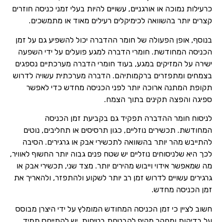
כרעילות נמוכה או אורגניים, עשויים להיות בעלי זמני כניסה חוזרים
קצרים יותר בהשוואה לכימיקלים רעילים מאוד או מתמשכים.
בנוסף, אופן הפעולה של חומר ההדברה יכול להשפיע גם על זמן
הכניסה המחודשת. חומרי הדברה למגע פועלים על ידי השפעה
ישירה על המזיקים במגע, בעוד חומרי הדברה מערכתיים נספגים
בצמחים ומתפזרים ברקמותיהם. הדברה מערכתית עשויה לדרוש
תקופת המתנה ארוכה יותר לפני הכניסה מחדש כדי לאפשר
ספיגה והפצה תקינים בתוך הצמח.
לניסוח חומר ההדברה תפקיד גם בקביעת זמן הכניסה
המחודשת. תכשירים נוזליים, כגון תרסיסים או תחליבים, נוטים
להתייבש מהר יותר בהשוואה לתכשירי אבק או גרגירים. הסיבה
לכך היא שלניסוחים נוזליים יש שטח פנים גבוה יותר החשוף לאוויר,
מה שמאפשר אידוי וייבוש מהירים יותר. מצד שני, תכשירי אבק או
גרגירים עשויים לדרוש זמן רב יותר לשקוע ולהתפזר, ולהאריך את
זמן הכניסה מחדש.
חשוב לציין כי זמן הכניסה המחודש המומלץ על ידי היצרן מבוסס
על בדיקות ומחקר מקיף להבטחת בטיחות. יש להתייחס תמיד