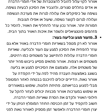
אוורור לקוי עלול להוביל להצטברות של אדי חומרי הדברה
או אדים בחללים סגורים, ולהגביר את הסיכון לבעיות נשימה.
נשימה של כימיקלים אלו עלולה לגרות את מערכת הנשימה
ועלולה לגרום לקוצר נשימה, שיעול או אפילו תגובות
חמורות יותר. אוורור נכון עוזר להחליף את האוויר, להסיר כל
מזהמים פוטנציאליים ולשפר את איכות האוויר בתוך הבית.
3. מזעור מגע ובליעה בעור:
אוורור לא רק מטפל בשאריות חומרי הדברה באוויר אלא גם
עוזר להפחית את הסיכון למגע עם העור ולבליעה. שאריות
חומרי הדברה עלולות להתיישב על משטחים כמו רהיטים,
משטחים או רצפות. אוורור מתאים מסייע בייבוש מהיר יותר
של משטחים אלה, ומצמצם את הסיכויים למגע או בליעה
בשוגג באמצעות העברה מהיד לפה.על ידי הקפדה על
אוורור נאות, הדיירים יכולים להיכנס בבטחה לאזור המטופל
מבלי לפגוע בבריאותם. פתיחת חלונות, שימוש במאווררים
או שימוש במערכות אוורור מכניות יכולים לעזור להקל על
חילופי האוויר ולקדם את הסרת שאריות חומרי הדברה.
חשוב להקפיד על זמן הכניסה החוזר המומלץ הניתן על ידי
יצרן חומרי ההדברה ולאפשר זמן מספיק לאוורור נאות לפני