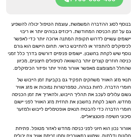
בנוסף לסוג ההדברה המשמשת, עוצמת הטיפול יכולה להשפיע
גם על זמן הכניסה המחודשת. ריכוזים גבוהים יותר או ריבוי
יישומים עשויים לדרוש תקופת המתנה ארוכה יותר כדי לאפשר
לכימיקלים להתפזר או להתייבש כראוי. תחום היישום הוא גורם
נוסף שיש לקחת בחשבון. יישומים פנימיים דורשים בדרך כלל זמני
כניסה חוזרים קצרים יותר בהשוואה לטיפולים חיצוניים, מכיוון
שהחלל המצומצם מאפשר אוורור מהיר יותר ופיזור הכימיקלים.
תנאי מזג האוויר משחקים תפקיד גם בקביעת זמן הייבוש של
חומרי הדברה. לחות גבוהה, טמפרטורות נמוכות או מזג אוויר
גשום עלולים לעכב את תהליך הייבוש, ולהאריך את זמן הכניסה
מחדש. חשוב לקחת בחשבון את תחזית מזג האוויר לפני יישום
חומרי הדברה כדי להבטיח תנאים אופטימליים לייבוש ולמזער
סיכוני חשיפה פוטנציאליים.
אוורור נכון הוא חיוני לפני כניסה מחדש לאזור מטופל. פתיחת
חלונות ודלתות, שימוש במאווררים ומתן זרימת אוויר צח יכולים