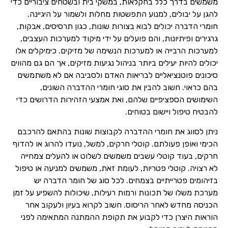
משמשים בדרך כלל בחקלאות, במשקי בית ובשטחים ציבוריים כדי
להגן על יבולים, למנוע התפשטות מחלות ולשמור על היגיינה.
חומרי הדברה יכולים לבוא בצורות שונות, כגון תרסיסים, אבקות,
גרגירים ופיתיונות, והם פועלים על ידי מיקוד למערכות העצבים,
למערכות הרבייה או למערכות הנשימה של מזיקים. כימיקלים אלו
יכולים להיות יעילים ביותר בניהול נגיעות מזיקים, אך הם גם מהווים
סיכונים פוטנציאליים לבריאות האדם ולסביבה אם לא משתמשים
בהם כראוי. חשוב להבין את סוגי חומרי ההדברה השונים,
השימושים הספציפיים שלהם, ואת אמצעי הזהירות הדרושים כדי
להבטיח טיפול ויישום בטוחים.
ניתן לסווג את חומרי ההדברה לקבוצות שונות בהתאם להרכבם
הכימי ואופן פעולתם. קוטלי חרקים, למשל, נועדו להרוג או להדוף
חרקים, בעוד קוטלי עשבים משמשים לשלוט או להעלים צמחייה
לא רצויה. קוטלי פטריות, לעומת זאת, משמשים למניעה או טיפול
בזיהומים פטרייתיים בצמחים. לכל סוג של חומר הדברה יש
מערכת משלו של תכונות ורמות רעילות, שיכולות להשפיע על זמן
הכניסה מחדש לאחר הריסוס. חשוב לקרוא בעיון ולעקוב אחר
הוראות היצרן כדי לקבוע את תקופת ההמתנה המתאימה לפני