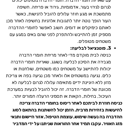
עם שאריות חומרי הדברה. חומרי הדברה מסוימים יכולים
לגרום לגירוי בעור, אדמומיות, גירוד או פריחה. חשיפה
מתמשכת או מגע חוזר עלולים להוביל לרגישות, כאשר
העור הופך נוטה יותר לתגובות אלרגיות בחשיפה לאחר מכן
לאותם כימיקלים או דומים. חשוב לאפשר לחומרי ההדברה
מספיק זמן להתייבש ולהתפרק לפני שהם באים במגע עם
משטחים מטופלים.
3. פוטנציאל לבליעה:
כניסה לבית מוקדם מדי לאחר מריחת חומרי הדברה
מגבירה את הסיכון לבליעה בשוגג. שאריות חומרי הדברה
יכולות להתיישב על משטחים כמו משטחים, שולחנות או
כלים. נגיעה במשטחים אלו ולאחר מכן נגיעה בפה או צריכת
מזון ללא היגיינת ידיים מתאימה עלולה לגרום לבליעה לא
מכוונת של חומרי הדברה. זה יכול להוביל לבעיות במערכת
העיכול, בחילות, הקאות או תסמיני הרעלה חמורים יותר.
כניסה חוזרת לביתכם לאחר ריסוס בחומרי הדברה צריכה
להיעשות בזהירות מרבית. הזמן יכול להשתנות בהתאם לסוג
ההדברה בה נעשה שימוש, עוצמת הטיפול, אזור היישום ותנאי
מזג האוויר. עקבו תמיד אחר ההוראות שניתנו על ידי המדביר