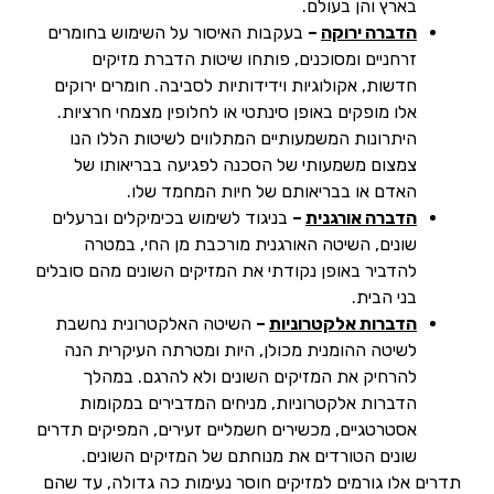
בארץ והן בעולם.
הדברה ירוקה
–
בעקבות האיסור על השימוש בחומרים
זרחניים ומסוכנים, פותחו שיטות הדברת מזיקים
חדשות, אקולוגיות וידידותיות לסביבה. חומרים ירוקים
אלו מופקים באופן סינתטי או לחלופין מצמחי חרציות.
היתרונות המשמעותיים המתלווים לשיטות הללו הנו
צמצום משמעותי של הסכנה לפגיעה בבריאותו של
האדם או בבריאותם של חיות המחמד שלו.
הדברה אורגנית
–
בניגוד לשימוש בכימיקלים וברעלים
שונים, השיטה האורגנית מורכבת מן החי, במטרה
להדביר באופן נקודתי את המזיקים השונים מהם סובלים
בני הבית.
הדברות אלקטרוניות
–
השיטה האלקטרונית נחשבת
לשיטה ההומנית מכולן, היות ומטרתה העיקרית הנה
להרחיק את המזיקים השונים ולא להרגם. במהלך
הדברות אלקטרוניות, מניחים המדבירים במקומות
אסטרטגיים, מכשירים חשמליים זעירים, המפיקים תדרים
שונים הטורדים את מנוחתם של המזיקים השונים.
תדרים אלו גורמים למזיקים חוסר נעימות כה גדולה, עד שהם