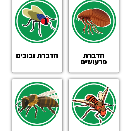
הדברת
הדברת זבובים
פרעושים