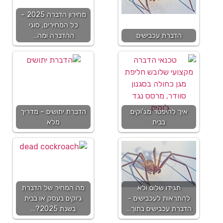
מחירון הדברה 2025 –
כל המחירים, סוגי
הדברת עכבישים
ההדברה ומה…
איך להיפטר מג'וקים
הדברת יתושים – מדריך
בבית
מלא
תגידו שלום ולא
מה המחיר של הדברת
להתראות לעכבישים -
ג׳וקים בעסק או בבית
הדברת עכבישים בתוך…
בשנת 2025?…