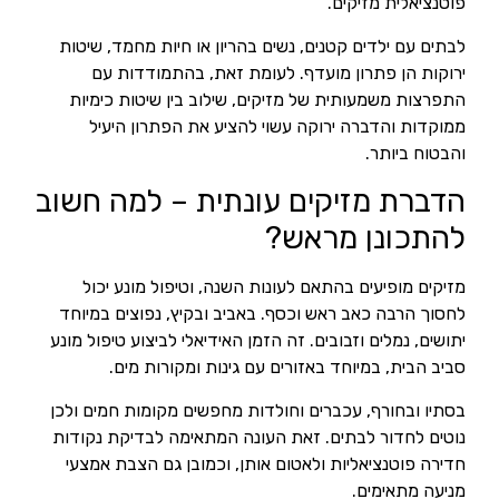
פוטנציאלית מזיקים.
לבתים עם ילדים קטנים, נשים בהריון או חיות מחמד, שיטות
ירוקות הן פתרון מועדף. לעומת זאת, בהתמודדות עם
התפרצות משמעותית של מזיקים, שילוב בין שיטות כימיות
ממוקדות והדברה ירוקה עשוי להציע את הפתרון היעיל
והבטוח ביותר.
הדברת מזיקים עונתית – למה חשוב
להתכונן מראש?
מזיקים מופיעים בהתאם לעונות השנה, וטיפול מונע יכול
לחסוך הרבה כאב ראש וכסף. באביב ובקיץ, נפוצים במיוחד
יתושים, נמלים וזבובים. זה הזמן האידיאלי לביצוע טיפול מונע
סביב הבית, במיוחד באזורים עם גינות ומקורות מים.
בסתיו ובחורף, עכברים וחולדות מחפשים מקומות חמים ולכן
נוטים לחדור לבתים. זאת העונה המתאימה לבדיקת נקודות
חדירה פוטנציאליות ולאטום אותן, וכמובן גם הצבת אמצעי
מניעה מתאימים.