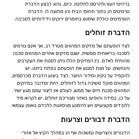
ברהיטי העץ ולהרסם לחלוטין. כיום, נהוג לבצע הדברת
טרמיטים הן בתוך תחומי הבית והן מחוצה לו. הדברת
הטרמיטים כוללת שימוש בחומרים ירוקים וידידותיים לסביבה.
הדברת זוחלים
שם מלא
לצד הופעתם של מזיקים המהווים מטרד רב, אך אינם גורמים
לסכנה בריאותית ממשית, ישנם מזיקים אחרים המהווים סכנה
טלפון
מהותית לאדם. בין המזיקים הללו ניתן למנות את העקרבים
והנחשים. על מנת למנוע את הופעתם בפתח ביתנו, יש
להקפיד על ניקיון וסידור החצר, לצד ביצוע הדברת מכרסמים,
המהווים מוקד משיכה גדול לזוחלים. היות ומדובר במזיקים
המהווים סכנת חיים של ממש, לעולם אין ליצור עמם מגע ישיר.
על כן, במידה והופיעו באזור מגוריכם זוחלים, יש לקרוא מיד
ללוכדים מקצועיים ויש להימנע מניסיונות ללכדם באופן עצמאי.
הדברת דבורים וצרעות
הדבורים והצרעות נמשכות אף הן במהלך הקיץ אל אזורי