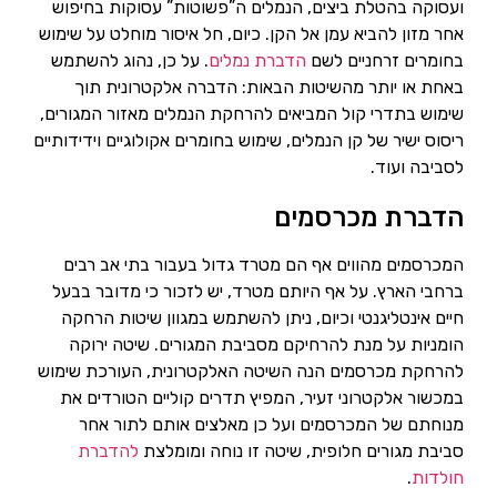
ועסוקה בהטלת ביצים, הנמלים ה”פשוטות” עסוקות בחיפוש
אחר מזון להביא עמן אל הקן. כיום, חל איסור מוחלט על שימוש
בחומרים זרחניים לשם
הדברת נמלים
. על כן, נהוג להשתמש
באחת או יותר מהשיטות הבאות: הדברה אלקטרונית תוך
שימוש בתדרי קול המביאים להרחקת הנמלים מאזור המגורים,
ריסוס ישיר של קן הנמלים, שימוש בחומרים אקולוגיים וידידותיים
לסביבה ועוד.
הדברת מכרסמים
המכרסמים מהווים אף הם מטרד גדול בעבור בתי אב רבים
ברחבי הארץ. על אף היותם מטרד, יש לזכור כי מדובר בבעל
חיים אינטליגנטי וכיום, ניתן להשתמש במגוון שיטות הרחקה
הומניות על מנת להרחיקם מסביבת המגורים. שיטה ירוקה
להרחקת מכרסמים הנה השיטה האלקטרונית, העורכת שימוש
במכשור אלקטרוני זעיר, המפיץ תדרים קוליים הטורדים את
מנוחתם של המכרסמים ועל כן מאלצים אותם לתור אחר
סביבת מגורים חלופית, שיטה זו נוחה ומומלצת
להדברת
חולדות
.