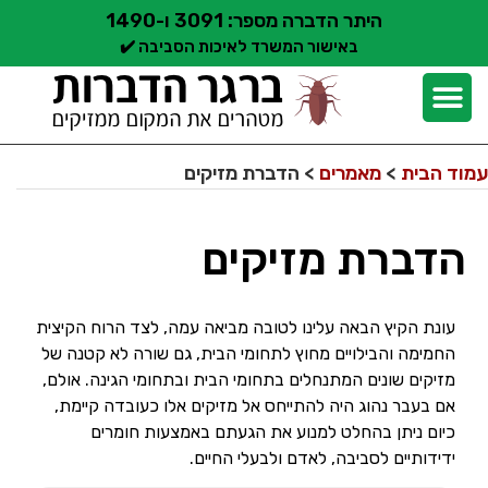
היתר הדברה מספר: 3091 ו-1490
באישור המשרד לאיכות הסביבה ✔️
יצירת קשר
קצת עלינו
הדברת מזיקים
שירותי הדברה
סוגי הדברה
אזורי שירות הדברה
בלוג הדברות
עמוד הבית
>
מאמרים
>
הדברת מזיקים
הדברת מזיקים
עונת הקיץ הבאה עלינו לטובה מביאה עמה, לצד הרוח הקיצית
החמימה והבילויים מחוץ לתחומי הבית, גם שורה לא קטנה של
מזיקים שונים המתנחלים בתחומי הבית ובתחומי הגינה. אולם,
אם בעבר נהוג היה להתייחס אל מזיקים אלו כעובדה קיימת,
כיום ניתן בהחלט למנוע את הגעתם באמצעות חומרים
ידידותיים לסביבה, לאדם ולבעלי החיים.