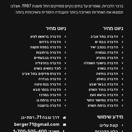
ברגר הדברות, שומרים על בתים נקיים ממזיקים החל משנת 1987. אצלנו
תמצאו את האחריות הארוכה ביותר והעבודה היסודית והאיכותית ביותר.
ניווט מהיר
ניווט מהיר
הדברה בתל אביב
הדברה בראשון לציון
הדברה בבת ים
הדברה בדרום
הדברה בכוכב יאיר
הדברה בפתח תקווה
הדברה בנתניה
הדברה ברחובות
הדברה בסביון
הדברה בגבעתיים
הדברה בישובי השפלה
הדברה בהרצליה
הדברה בשרון
לוכד נחשים בשרון
הדברה בחיפה
הדברת מזיקים בתל אביב
הדברה בחולון
הדברה בגדרה
הדברה בבאר שבע
הדברה בנס ציונה
הדברה בהוד השרון
הדברה בכפר סבא
הדברה בראש העין
הדברה במרכז
הדברה במישור החוף
הדברה ברמת גן
הדברה ברמת השרון
הדברה ברעננה
מידע שימושי
דרך נגבה 71, רמת-גן
berger71@gmail.com
קצת עלינו
בלוג הדברות
משרד: 1-700-505-400