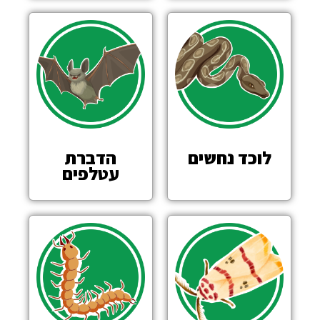
לוכד נחשים
הדברת
עטלפים