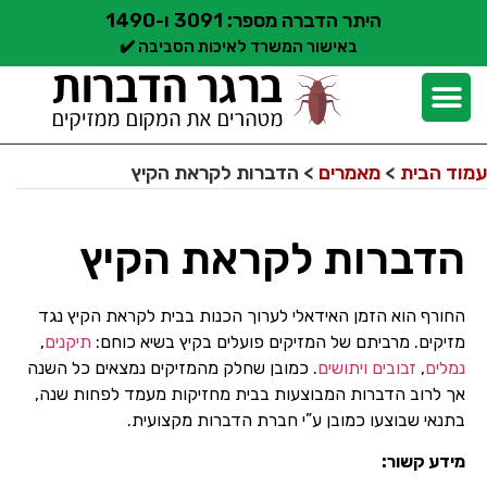
היתר הדברה מספר: 3091 ו-1490
באישור המשרד לאיכות הסביבה ✔️
יצירת קשר
קצת עלינו
הדברת מזיקים
שירותי הדברה
סוגי הדברה
אזורי שירות הדברה
בלוג הדברות
עמוד הבית
>
מאמרים
>
הדברות לקראת הקיץ
הדברות לקראת הקיץ
החורף הוא הזמן האידאלי לערוך הכנות בבית לקראת הקיץ נגד
מזיקים. מרביתם של המזיקים פועלים בקיץ בשיא כוחם:
תיקנים
,
נמלים
,
זבובים
ויתושים
. כמובן שחלק מהמזיקים נמצאים כל השנה
אך לרוב הדברות המבוצעות בבית מחזיקות מעמד לפחות שנה,
בתנאי שבוצעו כמובן ע”י חברת הדברות מקצועית.
מידע קשור: