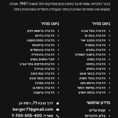
ברגר הדברות, שומרים על בתים נקיים ממזיקים החל משנת 1987. אצלנו
תמצאו את האחריות הארוכה ביותר והעבודה היסודית והאיכותית ביותר.
ניווט מהיר
ניווט מהיר
הדברה בתל אביב
הדברה בראשון לציון
הדברה בבת ים
הדברה בדרום
הדברה בכוכב יאיר
הדברה בפתח תקווה
הדברה בנתניה
הדברה ברחובות
הדברה בסביון
הדברה בגבעתיים
הדברה בישובי השפלה
הדברה בהרצליה
הדברה בשרון
לוכד נחשים בשרון
הדברה בחיפה
הדברת מזיקים בתל אביב
הדברה בחולון
הדברה בגדרה
הדברה בבאר שבע
הדברה בנס ציונה
הדברה בהוד השרון
הדברה בכפר סבא
הדברה בראש העין
הדברה במרכז
הדברה במישור החוף
הדברה ברמת גן
הדברה ברמת השרון
הדברה ברעננה
מידע שימושי
דרך נגבה 71, רמת-גן
berger71@gmail.com
קצת עלינו
בלוג הדברות
משרד: 1-700-505-400