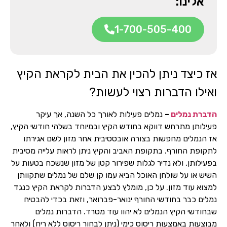
אלינו:
1-700-505-400
אז כיצד ניתן להכין את הבית לקראת הקיץ
ואילו הדברות רצוי לעשות?
הדברת נמלים
–
נמלים פעילות לאורך כל השנה, אך עיקר
פעילותן מתרחש דווקא בחודש הקיץ ובמיוחד בשלהי חודשי הקיץ,
אז הנמלים מחפשות בצורה אובססיבית אחר מזון לשם אגירתו
לתקופת החורף. בתקופת האביב והקיץ ניתן לראות עלייה מסיבית
בפעילותן, ולא נדיר לגלות שפירור קטן של מזון שנשכח בטעות על
השיש או על שולחן האוכל הביא עמו קן שלם של נמלים שתקוותן
למצוא עוד מזון. על כן, מומלץ לבצע הדברות לקראת הקיץ כנגד
נמלים כבר בחודשי החורף ינואר-פברואר, וזאת בכדי להבטיח
שבחודשי הקיץ הנמלים לא יהוו עוד מטרד. הדברות נמלים
מבוצעות באמצעות ריסוס כימי (ניתן לבחור ריסוס ללא ריח) ולאחר