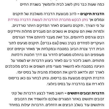
כמה שעות כבר ניתן לשוב לבית ולהמשיך בשגרת החיים
הדברת תיקנים –
לרוב מבוצעת הדברה משולבת של תיקנים
ונמלים אך
ניתן לבקש מחברת ההדברות לעשות הדברה נפרדת
על פי הצורך. תיקנים נחשבים לאחר המזיקים היותר טורדניים,
ולמרות שאין הם עוקצים או נושכים הם מעבירים מחלות וחיידקים
רבים וגורמים לזיהומים, וכל זאת מעבר להיותם אחד הגורמים
העיקריים לפחדים בקרב נשים (וגם גברים). תיקנים מגיעים לתוך
הבית דרך צנרת הביוב במטבח ובמקלחת אך מאחר וקיימים זנים
מעופפים הם בהחלט מסוגלים לחדור גם דרך חלונות ודלתות
פתוחים. חשוב לזכור כי גם לאחר ביצוע הדברות יש לשמור על
היגיינה במטבח ולא להשאיר מוצרי מזון חשופים או כלים מלוכלכים
לאורך זמן ולדאוג לרוקן את הפסולת מהבית על בסיס יומי.
הדברת תיקנים מבוצעת גם בריסוס, וניתן לבחור גם כאן בריסוס
ללא ריח וגם בהדברה על בסיס ביולוגי.
הדברות זבובים ויתושים –
חשוב מאוד לבצע הדברות של קיני
זבובים ויתושים באזור המגורים שלכם ולהשמיד את הזבובים
והיתושים עוד בשלב הביצים או הזחלים. הדברות יעילות במיוחד