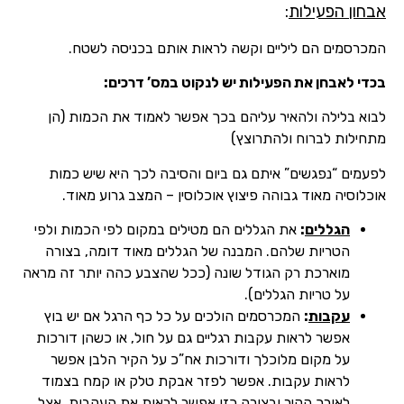
אבחון הפעילות
:
המכרסמים הם ליליים וקשה לראות אותם בכניסה לשטח.
בכדי לאבחן את הפעילות יש לנקוט במס’ דרכים:
לבוא בלילה ולהאיר עליהם בכך אפשר לאמוד את הכמות (הן
מתחילות לברוח ולהתרוצץ)
לפעמים “נפגשים” איתם גם ביום והסיבה לכך היא שיש כמות
אוכלוסיה מאוד גבוהה פיצוץ אוכלוסין – המצב גרוע מאוד.
הגללים
:
את הגללים הם מטילים במקום לפי הכמות ולפי
הטריות שלהם. המבנה של הגללים מאוד דומה, בצורה
מוארכת רק הגודל שונה (ככל שהצבע כהה יותר זה מראה
על טריות הגללים).
עקבות
:
המכרסמים הולכים על כל כף הרגל אם יש בוץ
אפשר לראות עקבות רגליים גם על חול, או כשהן דורכות
על מקום מלוכלך ודורכות אח”כ על הקיר הלבן אפשר
לראות עקבות. אפשר לפזר אבקת טלק או קמח בצמוד
לאורך הקיר ובצורה כזו אפשר לראות את העקבות, אצל