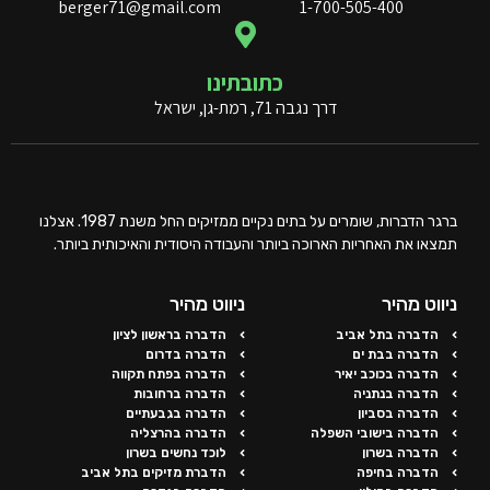
berger71@gmail.com
1-700-505-400
כתובתינו
דרך נגבה 71, רמת-גן, ישראל
ברגר הדברות, שומרים על בתים נקיים ממזיקים החל משנת 1987. אצלנו
תמצאו את האחריות הארוכה ביותר והעבודה היסודית והאיכותית ביותר.
ניווט מהיר
ניווט מהיר
הדברה בתל אביב
הדברה בראשון לציון
הדברה בבת ים
הדברה בדרום
הדברה בכוכב יאיר
הדברה בפתח תקווה
הדברה בנתניה
הדברה ברחובות
הדברה בסביון
הדברה בגבעתיים
הדברה בישובי השפלה
הדברה בהרצליה
הדברה בשרון
לוכד נחשים בשרון
הדברה בחיפה
הדברת מזיקים בתל אביב