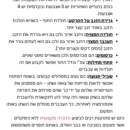
כולם ברגליים האחוריות יש 5 אצבעות ובקדמיות יש 4
אצבעות.
גרירת הזנב על הקרקע
:
חולדת החוף – כשהיא הולכת
הזנב באוויר זנב קצר יותר.
חולדה המצויה
:
הזנב ארוך ולכן גם היא גוררת את הזנב.
העכבר המצוי
:
הזנב ארוך גם ולכן גם הוא לעתים גורר את
הזנב (פסים דקים וקצרים יותר).
כרסומים
:
הם מכרסמים ולכן משאירים סימני שיניים.
פתחי מחילות
:
עפ”י גודל החור אפשר לקבוע אם זה
חולדות או עכברים.
שבילי תנועה
:
הם נעים במסלולים קבועים. בשטח הפתוח
אפשר לראות מריחות של צואה ושתן – הם מסמנים את
הטריטוריה שלהם על ידי כך שהם מורחים את הפרווה
שלהם בשתן וצואה וזה עוזר להן לתקשורת ולהעברת
אינפורמציה לאחרות, כל העכברים מטילים את השתן באותו
המקום.
כיום יש פתרונות רבים לביצוע
הדברה מקצועית
ללא כימיקלים
אשר פוגעים בסביבה או בבני האדם, באותם חומרים משתמשים