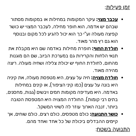
זמן פעילות
:
עכבר מצוי
:
עיקר המקומות במחילות או במקומות מסתור
שבהם יש אדמה, הוא חופר מחילה, לעכבר המצוי יש כושר
קפיצה מעולה וע”י כך הוא יכול להגיע לכל מקום ובנוסף
הוא גם רץ מהר מאוד.
חולדת החוף
:
חופרת מחילות באדמה שם היא מקבלת את
תנאי הלחות והקרירות גם במערכת הביוב, שם הם מוגנות
מהחום, לחולדת החוף יש יכולת צלילה ושחיה מעולה. ריצה
מהירה מאוד.
חולדה מצויה
:
חיה על עצים, היא מטפסת מעולה, את קיניה
היא בונה על עצים (כמו קיני הציפור), או קינים במחילות
באדמה. היא מעדיפה מקומות חמים ויבשים (גגות, מחסנים,
בתים רבי קומות). החולדה המצויה היא המטפסת הטובה
ביותר, זנבה הארוך עוזר לה לשיווי המשקל.
כושר התנועה
:
כולם מטפסים, כולם רצים, כולם שוחים, אך
קיימים ההבדלים ביכולת של כל אחד ואחד מהם.
התנועה בשטח
: