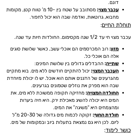
דונם.
עכבר מצוי
:
מסתובב על שטח בין -10 מ’ טווח קטן, מקומות
מחבוא, גרוטאות, ואדמה שבה הוא יכול לחפור.
תוחלת החיים
:
עכבר מצוי חי עד 1/2 שנה מקסימום. החולדות חיות עד שנה.
מזון
:
רוב המכרסמים הם אוכלי עשב, כאשר שלושת סוגים
אלה הם אוכלי כל.
שתייה
:
ההבדלים גדולים בין שלושת המינים:
העכבר המצוי
:
יכול להתקיים חודשים ללא מים. בוא מתקיים
מהגרעינים של הדגנים אותם הוא אוכל. יש לו יכולת מיוחדת
שבה הוא מפרק את נוזלים שטמונים בגרעינים.
החולדה המצויה
:
מחזיקה תקופה ממשוכת ללא מים, את
המים היא יכולה להשיג מאכילת ירק. היא חיה ביערות
ומהצמחים היא “משיגה” את המים.
חולדת החוף
:
זקוקה לכמות מים גדולה של 20-30 מ”ל
ליום. לכן היא גם נמצאת בתעלות ביוב ובמקומות של מים.
כושר לימוד
: