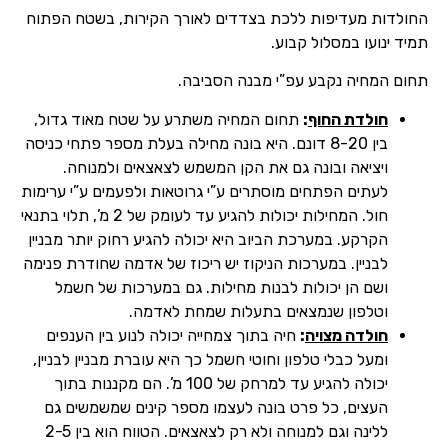
החולדות מעדיפות ללכת בצדדים לאורך הקירות, בשטח הפתוח
תמיד ינועו במסלול קבוע.
תחום המחיה נקבע עפ”י מבנה הסביבה.
חולדת החוף
:
תחום המחיה משתרע על שטח מאוד גדול,
בין 8-20 דונם. היא בונה מחילה בעלת מספר פתחי כניסה
ויציאה ובונה גם את הקן המשמש לצאצאים ולמנוחה.
לעתים הפתחים מוסתרים ע”י גרוטאות ולפעמים ע”י ערימות
חול. המחילות יכולות להגיע עד לעומק של 2 מ’, תלוי בתנאי
הקרקע. במערכת הביוב היא יכולה להגיע רחוק יותר מבניין
לבניין. במערכות הניקוז יש ריכוז של אדמה שחודרת פנימה
ושם הן יכולות לבנות מחילות. גם במערכות של חשמל
וטלפון שנמצאים בתעלות שמחת לאדמה.
חולדה מצויה
:
חיה בתוך צמחייה יכולה לנוע בין הענפים
ומעל כבלי טלפון וחוטי חשמל כך היא עוברת מבניין לבניין,
יכולה להגיע עד למרחק של 100 מ’. הם מקננות בתוך
העצים, כל פרט בונה לעצמו מספר קינים שמשמשים גם
ללינה וגם למנוחה ולא רק לצאצאים. הטווח הוא בין 2-5