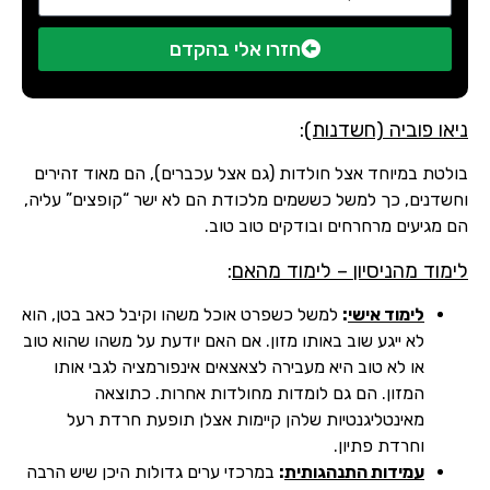
חזרו אלי בהקדם
ניאו פוביה (חשדנות)
:
בולטת במיוחד אצל חולדות (גם אצל עכברים), הם מאוד זהירים
וחשדנים, כך למשל כששמים מלכודת הם לא ישר “קופצים” עליה,
הם מגיעים מרחרחים ובודקים טוב טוב.
לימוד מהניסיון – לימוד מהאם
:
לימוד אישי
:
למשל כשפרט אוכל משהו וקיבל כאב בטן, הוא
לא ייגע שוב באותו מזון. אם האם יודעת על משהו שהוא טוב
או לא טוב היא מעבירה לצאצאים אינפורמציה לגבי אותו
המזון. הם גם לומדות מחולדות אחרות. כתוצאה
מאינטליגנטיות שלהן קיימות אצלן תופעת חרדת רעל
וחרדת פתיון.
עמידות התנהגותית
:
במרכזי ערים גדולות היכן שיש הרבה