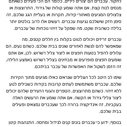
לחקור. עכברים הם יצורים ליליים, כלומר הם הכי פעילים כשאתם
מנסים לנוח קצת. אם אתה שומע קולות של גירוד, התרוצצות או
צלצולים המגיעים מאחורי קירות, תקרות או בעליית הגג שלכם, זה
סימן חזק שישלכם נגיעות עכברים. רעשים אלו לרוב בולטים יותר
בלילה כשהבית שקט, מה שמקל על זיהוי נוכחות של עכברים.
עכברים זריזים ויכולים לנווט בקלות בין חללים קטנים, מה
שמאפשר להם לגשת לאזורים שונים בבית שלכם. כשהם נעים, הם
עלולים להפיל בטעות חפצים או ליצור צליל רשרוש. לכן, אם אתם
שומעים חפצים מופרעים או מבחינים בצליל רשרוש באמצע הלילה,
זה הזמן לשקול את האפשרות של עכבר בביתכם.
שימו לב היטב לכל הצלילים שנראים כאילו מגיעים מתוך הקירות
שלכם. עכברים משתמשים לעתים קרובות בקירות כשבילים לנוע
ללא זיהוי. כשהם מתרוצצים, הטפרים והגוף הזעירים שלהם יכולים
ליצור צלילי גירוד או הקשה. אם אתה שומע את הרעשים האלה
בעקביות, זה אינדיקציה ברורה לכך שעכברים נמצאים ופעילים
בבית שלכם.
בנוסף, ידוע כי עכברים בונים קנים לגידול ומחסה. התנהגות קינון