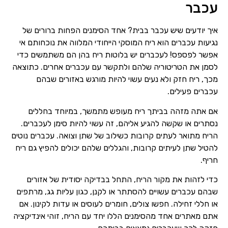
עכבר
איך יודעים שיש עכבר בבית? אחד הסימנים הפחות ברורים של
נגיעות עכברים הוא ריח המוסקי הייחודי המלווה את נוכחותם אי
אפשר לפספס! לעכברים יש בלוטות ריח בהן הם משתמשים כדי
לסמן את הטריטוריה שלהם ולתקשר עם עכברים אחרים. כתוצאה
מכך, ריח חזק ולא נעים עשוי להיות מורגש באזורים שבהם
עכברים פעילים.
אם אתה מזהה בביתך ריח מעופש מתמשך, במיוחד בחללים
נסתרים או שקשה להגיע אליהם, זה עשוי להיות סימן לעכברים.
הריח מתואר לעתים קרובות כשילוב של שתן וצואה. עכברים נוטים
להטיל שתן לעיתים קרובות, והגללים שלהם יכולים להפיץ גם ריח
חריף.
כדי לזהות את מקור הריח, התחל בבדיקה יסודית של אזורים
שבהם עכברים עשויים להסתתר או לקנן, כגון עליות גג, מרתפים
או חללי זחילה. חפשו צולים, חומרים לעוסים או עדות לקינון. אם
אתם מאתרים אחד מהסימנים הללו יחד עם הריח, זוהי אינדיקציה