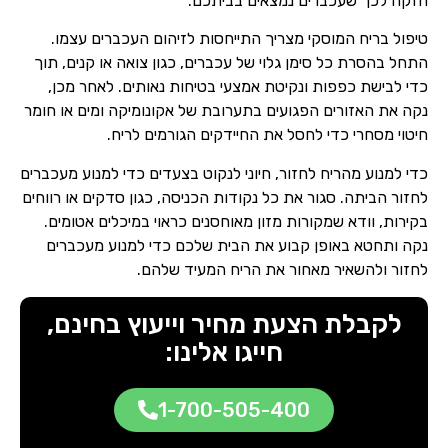
חזקה לכך שעכברים נמצאים בביתכם.
טיפול בריח המוסקי מצריך התייחסות לזיהום העכברים עצמו.
התחל בהסרת כל סימן גלוי של עכברים, כגון צואה או קנים, תוך
כדי לבישת כפפות ונקיטת אמצעי בטיחות נאותים. לאחר מכן,
נקה את האזורים הפגועים בתערובת של אקונומיקה ומים או חומר
חיטוי מסחרי כדי לחסל את החיידקים הגורמים לריח.
כדי למנוע מהריח לחזור, חיוני לנקוט בצעדים כדי למנוע מעכברים
לחזור הביתה. סגור את כל נקודות הכניסה, כגון סדקים או רווחים
בקירות, וודא שמקורות מזון מאוחסנים כראוי במיכלים אטומים.
נקה ותחטא באופן קבוע את הבית שלכם כדי למנוע מעכברים
לחזור ולהשאיר מאחור את הריח המעיד שלהם.
לקבלת הצעת מחיר וייעוץ בחינם,
חייגו אלינו:
1-700-505-400