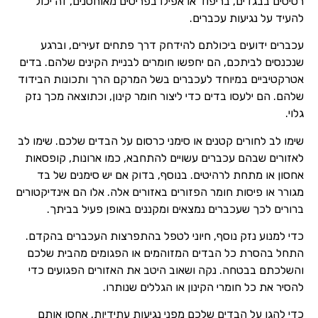
רסיסים בבגדים, בריפוד או אפילו בפריטים מאוחסנים, זה יכול
להעיד על נגיעות עכברים.
עכברים ידועים ביכולתם להידחק דרך פתחים זעירים, וברגע
שנכנסים לביתכם, הם יחפשו חומרים לבניית הקינים שלהם. בדים
אטרקטיביים במיוחד לעכברים בשל המרקם הרך ותכונות הבידוד
שלהם. הם ילעסו בדים כדי ליצור חומר קינון, וכתוצאה מכך נזק
גלוי.
שימו לב לחורים קטנים או סימני כרסום על הבדים שלכם. שימו לב
לאזורים שבהם עכברים עשויים להתחבא, כמו ארונות, קופסאות
אחסון או מתחת לרהיטים. בנוסף, בדוק אם יש סימנים של בד
מגורר או פיסות חומר הפזורים באזורים אלה. אלו הם אינדיקטורים
ברורים לכך שעכברים נמצאים ומקננים באופן פעיל בביתך.
כדי למנוע נזק נוסף, חיוני לטפל בהתפרצות העכברים בהקדם.
התחל בהסרת כל הבדים המזוהמים או הפגומים מהבית שלכם
והשלכתם בבטחה. נקה ושאוב היטב את האזורים הפגועים כדי
להסיר את כל חומרי הקינון או הגללים שנותרו.
כדי להגן על הבדים שלכם מפני נגיעות עתידיות, אחסן אותם