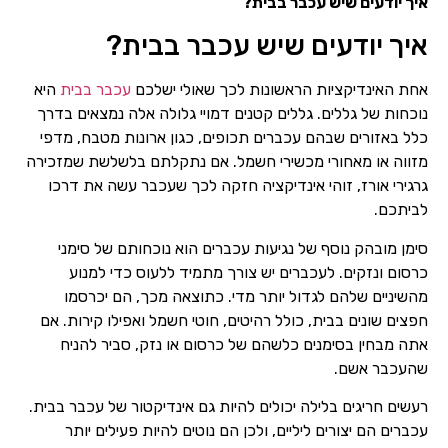
איך יודעים שיש עכבר בבית?
איך יודעים שיש עכבר בבית?
אחת האינדיקציות הראשונות לכך שאולי ישלכם
עכבר בבית
היא
נוכחות של גללים. גללים קטנים דמויי גלולה אלה נמצאים בדרך
כלל באזורים שבהם עכברים תכופים, כגון ארונות מטבח, מדפי
מזווה או מאחורי מכשירי חשמל. אם נתקלתם בלשלשת שמזכירה
גרגירי אורז, זוהי אינדיקציה חזקה לכך שעכבר עשה את דרכו
לביתכם.
סימן מובהק נוסף של נגיעות עכברים הוא נוכחותם של סימני
כרסום ונזקים. לעכברים יש צורך מתמיד ללעוס כדי למנוע
מהשיניים שלהם לגדול יותר מדי. כתוצאה מכך, הם יכרסמו
חפצים שונים בבית, כולל רהיטים, חוטי חשמל ואפילו קירות. אם
אתה מבחין בסימנים כלשהם של כרסום או נזק, סביר להניח
שהעכבר אשם.
רעשים חריגים בלילה יכולים להיות גם אינדיקטור של עכבר בבית.
עכברים הם יצורים ליליים, ולכן הם נוטים להיות פעילים יותר