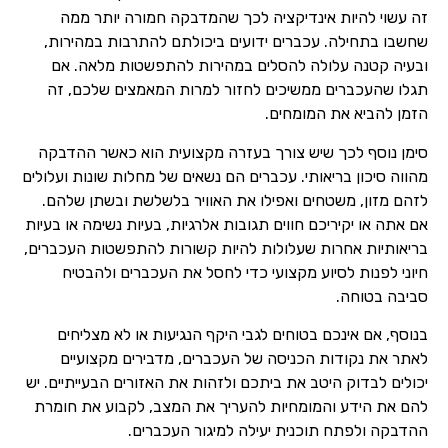
זה עשוי להיות אינדיקציה לכך שהמדבקה חמורה יותר ממה
שחשבו בתחילה. עכברים ידועים ביכולתם להתרבות במהירות,
ובעיה קטנה עלולה להסלים במהירות להתפשטות מלאה. אם
תגלו שהעכברים ממשיכים לחזור למרות המאמצים שלכם, זה
הזמן להביא את המומחים.
סימן נוסף לכך שיש צורך בעזרה מקצועית הוא כאשר ההדבקה
מהווה סיכון בריאותי. עכברים הם נשאים של מחלות שונות ועלולים
לזהם מזון, משטחים ואפילו את האוויר בלשלשת ובשתן שלהם.
אם אתה או יקיריכם חווים תגובות אלרגיות, בעיות נשימה או בעיות
בריאותיות אחרות שעלולות להיות קשורות להתפשטות העכברים,
חיוני לפנות לסיוע מקצועי כדי לחסל את העכברים ולהבטיח
סביבה בטוחה.
בנוסף, אם אינכם בטוחים לגבי היקף הנגיעות או לא מצליחים
לאתר את נקודות הכניסה של העכברים, מדבירים מקצועיים
יכולים לבדוק היטב את ביתכם ולזהות את האזורים הבעייתיים. יש
להם את הידע והמומחיות להעריך את המצב, לקבוע את חומרת
ההדבקה ולפתח תוכנית יעילה למיגור העכברים.