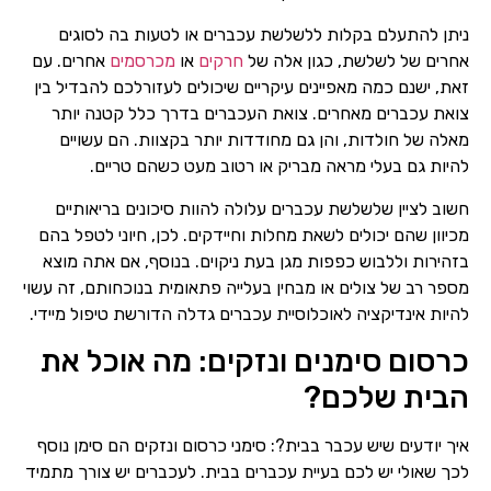
ניתן להתעלם בקלות ללשלשת עכברים או לטעות בה לסוגים
אחרים של לשלשת, כגון אלה של
חרקים
או
מכרסמים
אחרים. עם
זאת, ישנם כמה מאפיינים עיקריים שיכולים לעזורלכם להבדיל בין
צואת עכברים מאחרים. צואת העכברים בדרך כלל קטנה יותר
מאלה של חולדות, והן גם מחודדות יותר בקצוות. הם עשויים
להיות גם בעלי מראה מבריק או רטוב מעט כשהם טריים.
חשוב לציין שלשלשת עכברים עלולה להוות סיכונים בריאותיים
מכיוון שהם יכולים לשאת מחלות וחיידקים. לכן, חיוני לטפל בהם
בזהירות וללבוש כפפות מגן בעת ניקוים. בנוסף, אם אתה מוצא
מספר רב של צולים או מבחין בעלייה פתאומית בנוכחותם, זה עשוי
להיות אינדיקציה לאוכלוסיית עכברים גדלה הדורשת טיפול מיידי.
כרסום סימנים ונזקים: מה אוכל את
הבית שלכם?
איך יודעים שיש עכבר בבית?: סימני כרסום ונזקים הם סימן נוסף
לכך שאולי יש לכם בעיית עכברים בבית. לעכברים יש צורך מתמיד