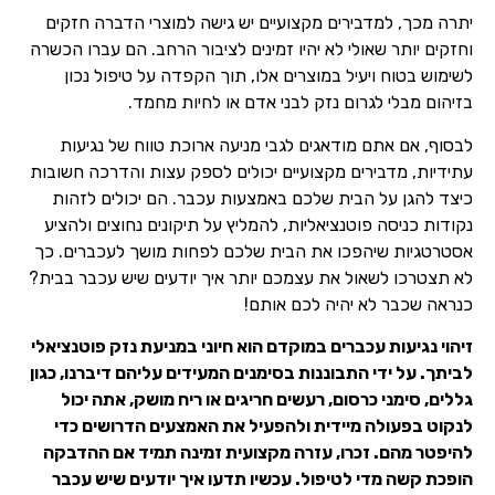
יתרה מכך, למדבירים מקצועיים יש גישה למוצרי הדברה חזקים
וחזקים יותר שאולי לא יהיו זמינים לציבור הרחב. הם עברו הכשרה
לשימוש בטוח ויעיל במוצרים אלו, תוך הקפדה על טיפול נכון
בזיהום מבלי לגרום נזק לבני אדם או לחיות מחמד.
לבסוף, אם אתם מודאגים לגבי מניעה ארוכת טווח של נגיעות
עתידיות, מדבירים מקצועיים יכולים לספק עצות והדרכה חשובות
כיצד להגן על הבית שלכם באמצעות עכבר. הם יכולים לזהות
נקודות כניסה פוטנציאליות, להמליץ על תיקונים נחוצים ולהציע
אסטרטגיות שיהפכו את הבית שלכם לפחות מושך לעכברים. כך
לא תצטרכו לשאול את עצמכם יותר איך יודעים שיש עכבר בבית?
כנראה שכבר לא יהיה לכם אותם!
זיהוי נגיעות עכברים במוקדם הוא חיוני במניעת נזק פוטנציאלי
לביתך. על ידי התבוננות בסימנים המעידים עליהם דיברנו, כגון
גללים, סימני כרסום, רעשים חריגים או ריח מושק, אתה יכול
לנקוט בפעולה מיידית ולהפעיל את האמצעים הדרושים כדי
להיפטר מהם. זכרו, עזרה מקצועית זמינה תמיד אם ההדבקה
הופכת קשה מדי לטיפול. עכשיו תדעו איך יודעים שיש עכבר