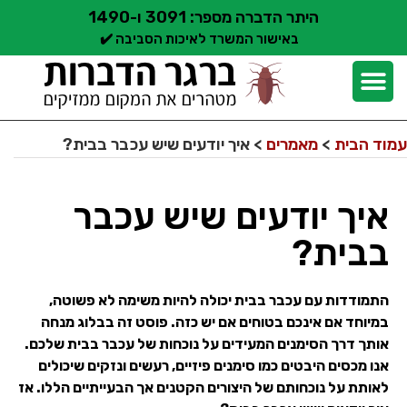
היתר הדברה מספר: 3091 ו-1490
באישור המשרד לאיכות הסביבה ✔️
יצירת קשר
קצת עלינו
הדברת מזיקים
שירותי הדברה
סוגי הדברה
אזורי שירות הדברה
בלוג הדברות
עמוד הבית
>
מאמרים
>
איך יודעים שיש עכבר בבית?
איך יודעים שיש עכבר
בבית?
התמודדות עם עכבר בבית יכולה להיות משימה לא פשוטה,
במיוחד אם אינכם בטוחים אם יש כזה. פוסט זה בבלוג מנחה
אותך דרך הסימנים המעידים על נוכחות של עכבר בבית שלכם.
אנו מכסים היבטים כמו סימנים פיזיים, רעשים ונזקים שיכולים
לאותת על נוכחותם של היצורים הקטנים אך הבעייתיים הללו. אז