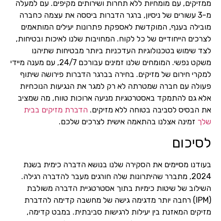
ממזיקים, עם מומחיות ללא תחרות ושירותים מקיפים. עם למעלה
מ-3 עשורים של ניסיון, ברגר הדברות ביססה את עצמה כחברה
מובילה בענף, המוקדשת לאספקת פתרונות יעילים המותאמים
לצרכים הייחודיים של כל לקוח. המחויבות שלנו לאיכות ובטיחות,
לצד שימוש בטכנולוגיות העדכניות ביותר מבטיחות שתיהנו
משקט נפשי. המומחים שלנו זמינים עבורכם 24/7, עם מענה מיידי
למקרי חירום של מזיקים. בחירה בברגר הדברות פירושה שיתוף
פעולה עם חברה שמטרתה לא רק למגר את הנגיעות הנוכחיות
אלא גם להתמקד באסטרטגיות מניעה ארוכות טווח, מה שמציב
את הבסיס לסביבה בטוחה ללא מזיקים.
הדברת מזיקים בבית
שלך
זמינה אצלנו בהתאמה אישית לצרכים שלכם.
לסיכום
בעודנו מסיימים את הסקירה שלנו בנושא הדברה כימית בשנת
2024, מתברר שהיתרונות שלה חורגים מעבר להדברה רגילה.
השילוב של שיטות כימיות בתוך אסטרטגיית הדברה משולבת
(IPM) רחבה יותר מדגימה גישה של מחשבה קדימה להדברת
מזיקים המאזנת בין יעילות לרגישות סביבתית. במבט קדימה,