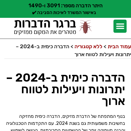
היתר הדברה מספר: 3091 ו-1490
באישור המשרד לאיכות הסביבה ✔️
יצירת קשר
קצת עלינו
הדברת מזיקים
שירותי הדברה
סוגי הדברה
אזורי שירות הדברה
בלוג הדברות
עמוד הבית
>
ללא קטגוריה
>
הדברה כימית ב-2024 –
יתרונות ויעילות לטווח ארוך
הדברה כימית ב-2024 –
יתרונות ויעילות לטווח
ארוך
בנוף המתפתח של הדברת מזיקים, הדברה כימית מחזיקה
בחשיבות משמעותית גם בשנת 2024. עם התקדמות הטכנולוגיה
והבנה מעמיקה יותר של ההשפעות הסביבתיות, הגישה לשימוש