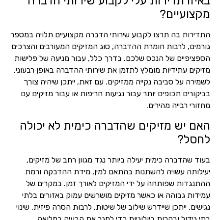
באיזו תדירות עלי לקבוע שירותי הדברה
מקצועיים?
התדירות בה תרצו לקבוע שירותי הדברה מקצועיים תלויה במספר
גורמים, לרבות חומרת ההדברה, סוג המזיקים המעורבים והצרכים
הספציפיים של הנכס שלכם. בדרך כלל, עבור מניעה של פלישות
מזיקים עתידיות מומלץ לתזמן את שירותי ההדברה באופן רבעוני,
לשמירה על סביבה נקייה ממזיקים. עם זאת, ייתכן שיהיה צורך
בביקורים תכופים יותר עבור נגיעות חריפות או עבור מזיקים עם
מחזורי רבייה מהירים.
האם יש מזיקים שהדברה כימית לא יכולה
לחסל?
בעוד שהדברה כימית יעילה ביותר נגד מגוון רחב של מזיקים,
יעילותה עשויה להשתנות בהתאם למין, מידת ההדבקה ורמת
ההתנגדות שפותחה על ידי המזיקים לאורך זמן. במקרים של
עמידות גבוהה או כאשר מזיקים מושרשים עמוק באזורים בלתי
נגישים, ייתכן שיידרש שילוב של שיטות, לרבות הסרה פיזית, שינוי
בתי גידול ובקרות ביולוגיות כדי למגר את הבעיה במלואה.