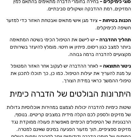
סוגי כימיקלים –
בחירה בחומרי הדברה מתאימים בהתאם למין
המזיקים, רמת ההדבקה ושיקולים סביבתיים.
הכנות בטיחות –
ציוד מגן אישי מתאים ואבטחת האזור כדי למזער
חשיפה לכימיקלים.
תהליך ההדברה –
יש ליישם את הטיפול הכימי בשיטה המתאימה
ביותר למצב כגון ריסוס, פיתיון או חיטוי. מומלץ להיעזר בשירותים
מקצועיים להדברה ברמה גבוהה.
ניטור התוצאה –
לאחר ההדברה יש לעקוב אחר האזור המטופל
על מנת להעריך את יעילות הטיפול. כמו כן, כך תוכלו לתכנן את
טיפולי ההמשך כראוי במידת הצורך.
היתרונות הבולטים של הדברה כימית
שיטות כימיות להדברה יכולות לצמצם במהירות אוכלוסיות גדולות
של מזיקים ולספק לכם הקלה מידית במצבים קריטיים. בנוסף,
הרבגוניות של הטיפולים הכימיים מאפשרת פעולה ממוקדת נגד
מזיקים ספציפיים, תוך מזעור הפגיעה במינים שאינם למטרה.
הפיתוח של חומרי הדברה ידידותיים יותר לסביבה ופחות רעילים