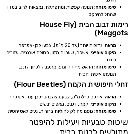
סימן מזהה
: תנועה קפיצית ומתפתלת, נמצאות לרוב במזון
שהחל להירקב
רימות זבוב הבית (House Fly
Maggots)
מראה
: גדולות יותר (עד 20 מ”מ), צבען לבן-אפרפר
מיקום אופייני
: אשפה, שאריות מזון, פסולת אורגנית, אזורים
לחים
סימן מזהה
: הראש מחודד וגופן מתעבה לכיוון הזנב,
תנועתן איטית יחסית
זחלי חיפושית הקמח (Flour Beetles)
מראה
: אורכם כ-6 מ”מ, צבעם צהבהב-לבן עם ראש כהה
מיקום אופייני
: קמח, דגנים, מאפים יבשים
סימן מזהה
: גופם מחולק לחוליות ברורות, נעים לאט יחסית
שיטות טבעיות ויעילות להיפטר
מתולעים לבנות בבית