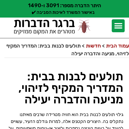
היתר הדברה מספר: 3091 ו-1490
באישור המשרד לאיכות הסביבה ✔️
יצירת קשר
קצת עלינו
הדברת מזיקים
שירותי הדברה
סוגי הדברה
אזורי שירות הדברה
בלוג הדברות
עמוד הבית
>
חדשות
>
תולעים לבנות בבית: המדריך המקיף
לזיהוי, מניעה והדברה יעילה
תולעים לבנות בבית:
המדריך המקיף לזיהוי,
מניעה והדברה יעילה
גילוי תולעים לבנות בבית הוא חוויה מטרידה שרבים מאיתנו
נתקלים בה. היצורים הקטנים אלה, למרות גודלם הזעיר, עשויים
להעיד על בעיות היגיינה נסתרות וליצור אי-נוחות משמעותית. על