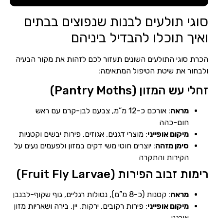
סוגי תולעים לבנות שנפוצים בבתים
ואיך תוכלו להבדיל ביניהם
הכרת סוגי התולעים השונים תעזור לכם לזהות את מקור הבעיה
ולבחור את שיטת הטיפול המתאימה:
זחלי עש המזון (Pantry Moths)
מראה
: אורכם כ-12 מ”מ, צבעם לבן-קרם עם ראש
חום-כהה
מיקום אופייני
: מוצרי דגנים, אגוזים, פירות יבשים וקטניות
סימן מזהה
: יוצרים חוטי משי דקים במזון ולפעמים נעים על
הקירות והתקרה
רימות זבוב הפירות (Fruit Fly Larvae)
מראה
: קטנות (כ-8 מ”מ), נטולות רגליים, גוף שקוף-לבנבן
מיקום אופייני
: פירות רקובים, ירקות, יין, בירה ושאריות מזון
אורגני