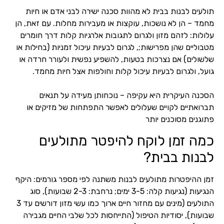
תולעים לבנות בבית לא מהוות סכנה ישירה לבני אדם או חיות
מחמד – הן לא נושכות, עוקצות או מעבירות מחלות. עם זאת, הן
עלולות: לזהם מזון ולגרום לתגובות אלרגיות קלות דרך חומרים
מטבוליים שהן מפרישות;, לגרום לבעיות עיכול זמניות (בחילות או
שלשולים) אם נצרכות בטעות, להשפיע נפשית ולעורר חרדה או
גועל, ולגרום לבעיות עיכול קלות וחולפות אצל חיות מחמד.
הסכנה העיקרית היא עקיפה – נוכחותן מעידה על תנאים
תברואתיים לקויים שעלולים לאפשר התפתחות של מזיקים או
פתוגנים מסוכנים יותר
כמה זמן לוקח להיפטר מתולעים
לבנות בבית?
זמן ההיפטרות מתולעים לבנות משתנה לפי מספר גורמים: היקף
הנגיעות (נגיעות קלה: 3-5 ימים; נרחבת: 2-3 שבועות), סוג
התולעים (מינים עם מחזור חיים ארוך כמו עשי מזון דורשים עד 3
שבועות), יסודיות הטיפול (התייחסות לכל שלבי החיים מגבירה