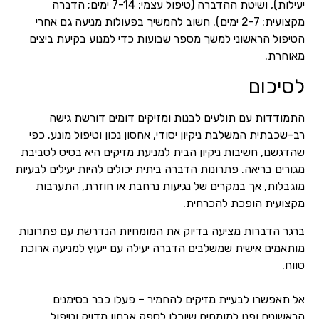
יעילות), ושיטת ההדברה (טיפול עצמי: 7-14 ימים; הדברה
מקצועית: 2-7 ימים). חשוב להמשיך בפעולות מניעה גם אחרי
הטיפול הראשוני למשך מספר שבועות כדי למנוע בקיעת ביצים
מאוחרת.
לסיכום
התמודדות עם תולעים לבנות ומזיקים דומים דורשת גישה
רב-שכבתית המשלבת ניקיון יסודי, אחסון נכון וטיפול מונע. כפי
שהדגשנו, חשיבות ניקיון הבית למניעת מזיקים היא בסיס לסביבת
מגורים בריאה. פתרונות הדברה ביתית יכולים להיות יעילים לבעיות
מוגבלות, אך במקרים של נגיעות נרחבת או חוזרת, התערבות
מקצועית הופכת להכרחית.
ברגר הדברות מציעה בדיוק את המומחיות הנדרשת עם פתרונות
מותאמים אישית שמשלבים הדברה יעילה עם ייעוץ למניעה ארוכת
טווח.
אל תאפשרו לבעיית מזיקים להחמיר – פעלו כבר בסימנים
הראשונים ופנו למומחים שיוכלו לספק אבחון מדויק וטיפול