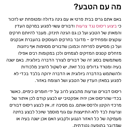
מה עם הטבע?
באם אתם גרים בבית פרטי או עם גינה גדולה ומטופחת יש לזכור
כי
ביצוע ריסוס נגד צרעות
ודבורים עשוי לפגוע במרקם העדין
והמאוזן של הטבע ועל כן גם הגינה תינזק. מעבר להיותם חרקים
עוקצים ומפחידים – מדובר בחרקים העוסקים בהעברת אבקנים
ועל כן מסייעים לפריחה וכמובן שדבורים מסוימות אף ניזונות
מזחלים קטנים המזיקים לצמחים ולכן במקומות רבים אפילו
משתמשים בסוג זה של דבורים לצורך הדברה ביולוגית. באם ישנה
בעיה ומטרד גדולים בכל זאת, יש לשקול להציב מלכודות
ולהשתמש בהדברה ביולוגית או הדברה ירוקה בלבד בכדי לא
לפגוע במאזן העדין של הטבע ושל הצומח באזור.
ריסוס דבורים וצרעות מתבצע לרוב על ידי חומרים כימיים, כאשר
בכדי שהריסוס אכן יהיה אפקטיבי יש לבצע קודם לכן איתור של
מרכזי הקינון ולרסס אותם. גם מסיבה זו, אין לבצע ריסוס דבורים
וצרעות לבד ללא התייעצות עם גוף מוסמך שיוכל לבצע בחינה
מעמיקה של כל האזור הנגוע ולקבוע האם אכן ישנה בעיה או
שמדובר בתופעה נקודתית.