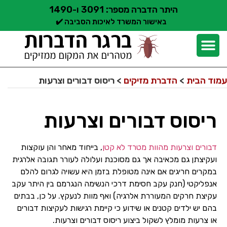
היתר הדברה מספר: 3091 ו-1490
באישור המשרד לאיכות הסביבה ✔️
יצירת קשר
קצת עלינו
הדברת מזיקים
שירותי הדברה
סוגי הדברה
אזורי שירות הדברה
בלוג הדברות
עמוד הבית
>
הדברת מזיקים
>
ריסוס דבורים וצרעות
ריסוס דבורים וצרעות
דבורים וצרעות מהוות מטרד לא קטן
, בייחוד מאחר והן עוקצות
ועקיצתן גם מכאיבה אך גם מסוכנת ועלולה לעורר תגובה אלרגית
במקרים חריגים אם אינה מטופלת בזמן היא עשויה לגרום להלם
אנפליקטי (חנק עקב חסימת דרכי הנשימה הנגרמם בין היתר עקב
עקיצת חרקים המעוררת אלרגיה) ואף מוות לנעקץ. על כן, בבתים
בהם יש ילדים קטנים או שידוע כי קיימת רגישות לעקיצות דבורים
או צרעות מומלץ לשקול ביצוע ריסוס דבורים וצרעות.