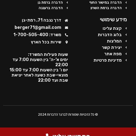
הדברה במישור החוף
הדברה ברמת גן
הדברה ברמת השרון
הדברה ברעננה
מידע שימושי
דרך נגבה 71, רמת-גן
berger71@gmail.com
קצת עלינו
בלוג הדברות
משרד: 1-700-505-400
המלצות
שירות בכל הארץ
יצירת קשר
מפת אתר
שעות פעילות המשרד:
ימים א’-ה’ בין השעות 7:00 עד
מדיניות פרטיות
22:00
יום ו’ בין השעות 7:00 עד 15:00
מוצאי-שבת כשעה לאחר יציאת
שבת ועד 22:00
© כל הזכויות שמורות לברגר הדברות 2024