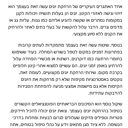
אחד האתגרים העיקריים של הרחקת יונים עשה זאת בעצמך הוא
זיהוי וגישה לאזורי הקינון. יונים הן בעלות תושייה ויכולות לקנן
במקומות נסתרים או שקשה להגיע אליהם כמו גגות, עליות גג או
מדפים צרים. הדבר עלול להקשות על בעלי בתים לאתר ולהרחיק
את הקנים ללא סיוע מקצועי.
בנוסף, שיטות עשה זאת בעצמך מתמקדות לעתים קרובות
בפתרונות זמניים במקום לטפל בשורש המחלה. בעוד ששימוש
בחומרי הרתעה כמו דוקרנים, רשתות או מכשירי הפחדה עלול
להרתיע באופן זמני יונים, הם עשויים למצוא אתרי קינון חלופיים
בקרבת מקום. שירותי הרחקת יונים מקצועיים, לעומת זאת,
נוקטים באסטרטגיות מקיפות שלא רק מרחקות את היונים
הקיימות אלא גם מיישמות אמצעי מניעה להפחתת הסבירות
להדבקות עתידיות.
שיקול נוסף הוא הסיכונים הבריאותיים הפוטנציאליים הקשורים
בטיפול בהרחקת יונים בעצמך. צואת יונים יכולה להכיל חיידקים,
פטריות וטפילים מזיקים שעלולים לגרום לבעיות ומחלות בדרכי
הנשימה. ללא ציוד מגן מתאים וידע על נהלי טיפול בטוחים, אתה