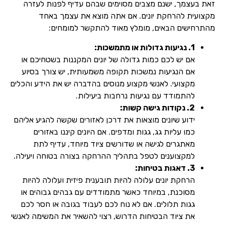
זאת בעצמך, ישנם מצבים מסוימים שבהם עדיף לפנות לעזרה
מקצועית להרחקת יונים. אם אתה מוצא את עצמך באחד
מהתרחישים הבאים, מומלץ מאוד להתקשר למומחים:
1. נגיעות גדולות או מתמשכות:
אם יש לכם כמות גדולה של יונים המקננות בשטחיכם או
אם הנגיעות נמשכות תקופה משמעותית, יש צורך בסיוע
מקצועי. לאנשי מקצוע מנוסים בהדברה יש את הידע והכלים
להתמודד עם נגיעות נרחבות ביעילות.
2. נקודות גישה קשות:
ידוע שיונים מוצאות את דרכן לאזורים שקשה להגיע אליהם
כמו עליות גג, גגות ומדפים. אם היונים קיננו באזורים
מאתגרים לגישה או שדורשים ציוד מיוחד, עדיף לתת
למקצוענים לטפל בתהליך ההרחקה בצורה בטוחה ויעילה.
3. דאגות בטיחות:
הרחקת יונים עלולה להיות תובענית פיזית ועלולה להיות
מסוכנת, במיוחד כאשר מתמודדים עם גבהים גבוהים או
גגות תלולים. אם לא נוח לכם לעבוד בגובה או חסר לכם
את ציוד הבטיחות הדרוש, רצוי להשאיר את המשימה לאנשי