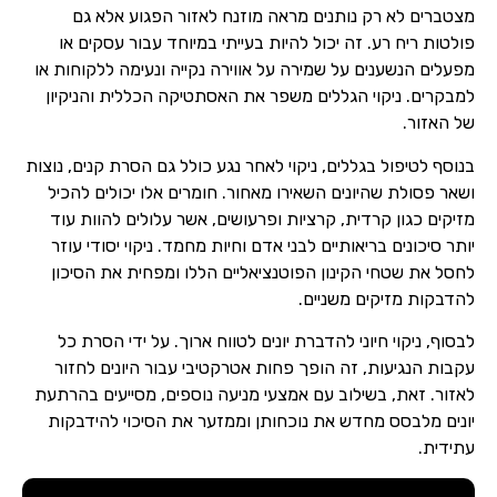
מצטברים לא רק נותנים מראה מוזנח לאזור הפגוע אלא גם
פולטות ריח רע. זה יכול להיות בעייתי במיוחד עבור עסקים או
מפעלים הנשענים על שמירה על אווירה נקייה ונעימה ללקוחות או
למבקרים. ניקוי הגללים משפר את האסתטיקה הכללית והניקיון
של האזור.
בנוסף לטיפול בגללים, ניקוי לאחר נגע כולל גם הסרת קנים, נוצות
ושאר פסולת שהיונים השאירו מאחור. חומרים אלו יכולים להכיל
מזיקים כגון קרדית, קרציות ופרעושים, אשר עלולים להוות עוד
יותר סיכונים בריאותיים לבני אדם וחיות מחמד. ניקוי יסודי עוזר
שם מלא
לחסל את שטחי הקינון הפוטנציאליים הללו ומפחית את הסיכון
להדבקות מזיקים משניים.
טלפון
לבסוף, ניקוי חיוני להדברת יונים לטווח ארוך. על ידי הסרת כל
עקבות הנגיעות, זה הופך פחות אטרקטיבי עבור היונים לחזור
לאזור. זאת, בשילוב עם אמצעי מניעה נוספים, מסייעים בהרתעת
יונים מלבסס מחדש את נוכחותן וממזער את הסיכוי להידבקות
עתידית.