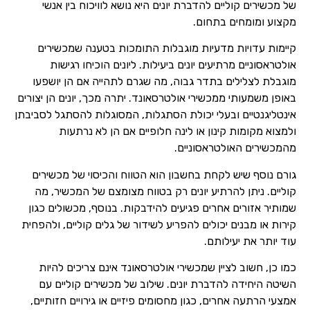
של מכשירים קוליים להדברת יונים היא נושא לוויכוח בין אנשי
מקצוע ומומחים בתחום.
קיימות עדויות מדעיות מוגבלות התומכות בטענה שמכשירים
אולטראסוניים מרתיעים יונים ביעילות. ליונים הוכיחו רגישות
שם מלא
מוגבלת לצלילים בתדר גבוה, מה שגרם לתהייה אם הן יושפעו
באופן משמעותי ממכשירי אולטרסאונד. יתרה מכך, יונים הן יצורים
טלפון
אינטליגנטיים ובעלי יכולת הסתגלות, המסוגלות להסתגל לסביבתן
ולמצוא מקומות קינון או לינה חלופיים אם הן לא נרתעות
מהמכשירים האולטראסוניים.
גורם נוסף שיש לקחת בחשבון הוא הטווח והכיסוי של מכשירים
קוליים. ניתן להרתיע יונים רק בטווח מצומצם של המכשיר, מה
שמותיר אזורים אחרים פגיעים להידבקות. בנוסף, מכשולים כגון
קירות או מבנים יכולים להפריע לשידור של גלים קוליים, ולהפחית
עוד יותר את יעילותם.
כמו כן, חשוב לציין שמכשירי אולטרסאונד אינם צריכים להיות
השיטה היחידה להדברת יונים. שילוב של מכשירים קוליים עם
אמצעי הרתעה אחרים, כגון מחסומים פיזיים או גירויים חזותיים,