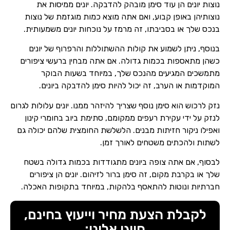
נוצות יונים הן עוד סימן מובהק להדבקה. יונים ממיסות את
נוצותיהן באופן קבוע, ואם אתה מוצא כמות מוגזמת של נוצות
בנכס שלך או בסביבתו, זה מרמז על נוכחות יונים משמעותית.
בנוסף, ניתן לשמוע את קולות ההשתוללות והרפרוף של יונים
כשהן מתאספות בכמות גדולה. אם אתה מבחין ברעשי ציפורים
מתמשכים המגיעים מהנכס שלך, במיוחד בשעות הבוקר
המוקדמות או הערב, זה יכול להיות סימן להדבקה ביונים.
נזק לרכוש הוא סימן נוסף שצריך להיזהר ממנו. יונים עלולות לגרום
לנזק על ידי עקירת רעפים ממקומם, סתימת ביוב בחומרי קינון
ואפילו ניקור חזיתות מבנים. הלשלשת החומצית שלהם יכולה גם
לשתות ולהכתים משטחים לאורך זמן.
לבסוף, אם אתה צופה ביונים מתגודדות בכמות גדולה בשטח
שלך או בקרבת מקום, זה סימן ברור לזיהום. יונים הן ציפורים
חברתיות ונוטות להתאסף בלהקות, במיוחד בתקופות האכלה.
לקבלת הצעת מחיר וייעוץ בחינם,
חייגו אלינו: