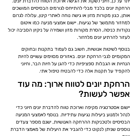
יתר על כן, חיוני לשקול את הגישה ארוכת הטווח להדברת יונים.
הרחקת יונים בלבד מבלי להתייחס לגורמים הבסיסיים המושכים
אותן, כגון מקורות מזון או גישה נוחה לאתרי קינון, עלולה לגרום
למחזור מתמשך של נגיעות. יישום אמצעי מניעה כמו איטום
נקודות כניסה, הסרת מקורות מזון ושמירה על ניקיון הסביבה יכול
לעזור להרתיע יונים מלחזור.
בנוסף לשיטות אנושיות, חשוב גם לעמוד בתקנות ובחוקים
המקומיים לגבי הרחקת יונים. באזורים מסוימים עשויים להיות
הנחיות או הגבלות ספציפיות כדי להגן על חיות הבר, וחיוני
להקפיד על תקנות אלה כדי להבטיח טיפול אתי.
הרחקת יונים לטווח ארוך: מה עוד
אפשר לעשות?
יישום אסטרטגיה מקיפה וארוכת טווח להדברת יונים חיוני כדי
לנהל ולמנוע ביעילות נגיעות עתידיות. בנוסף לאמצעי המניעה
הבסיסיים ולטכניקות ההרחקה האנושיות, ישנם מספר צעדים
נוספים שניתן לנקוט כדי להגביר את היעילות של מאמצי הדברת