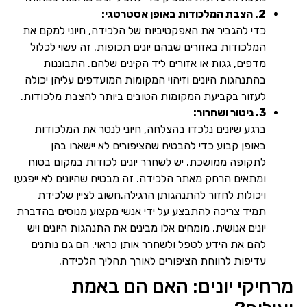
2. הצבת המלכודות באופן אסטרטגי:
כדי להגביר את האפקטיביות של הלכידה, חיוני למקם את
המלכודות באזורים שבהם יונים תכופות. זה עשוי לכלול
מדפים, גגות או אזורים ליד הקינים שלהם. התבוננות
בהתנהגות היונים וזיהוי המקומות המועדפים עליהן יכולה
לעזור בקביעת המקומות הטובים ביותר להצבת מלכודות.
3. ניטור ושחרור:
ברגע שיונים נלכדו בהצלחה, חיוני לנטר את המלכודות
באופן קבוע כדי להבטיח שהציפורים לא יישארו בהן
לתקופה ממושכת. יש לשחרר יונים לכודות במקום בטוח
ומתאים הרחק מאתר הלכידה. זה מבטיח שהיונים לא ייפגעו
ויכולות לחזור להתנהגותן הרגילה.חשוב לציין שלכידת
תמיד צריכה להתבצע על ידי אנשי מקצוע מנוסים בהדברת
יונים אנושית. מומחים אלו מבינים את התנהגות היונים ויש
להם את הידע לטפל ולשחרר אותן כראוי. הם גם נותנים
עדיפות לרווחת הציפורים לאורך תהליך הלכידה.
מרחיקי יונים: האם הם באמת