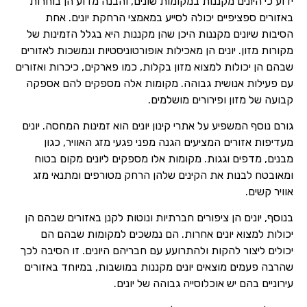
ידוע כי היונים מקננות במקומות שונים, והבנה מדוע הן בוחרות
באזורים ספציפיים יכולה לסייע במאמצי הרחקת יונים. אחת
הסיבות שיונים מקננות היכן שהן מקננות היא בגלל הזמינות של
מקורות מזון. יונים הן מאכילות אופורטוניסטיות ונמשכות לאזורים
שבהם הן יכולות למצוא מזון בקלות, כמו פארקים, כיכרות ואזורים
עם פעילות אנושית גבוהה. מקומות אלה מספקים להם אספקה
קבועה של מזון ופירורים מושלמים.
גורם נוסף המשפיע על אתרי קינון יונים הוא זמינות המחסה. יונים
מעדיפות אזורים המציעים הגנה מפני פגעי מזג האוויר, כגון
מבנים, מדפים וגגות. מקומות אלו מספקים ליונים מקום בטוח
ומאובטח לבנות את הקינים שלהן הרחק מטורפים ומתנאי מזג
אוויר קשים.
בנוסף, יונים הן ציפורים חברתיות ונוטות לקנן באזורים שבהם הן
יכולות למצוא יונים אחרות. הם נמשכים למקומות שבהם הם
יכולים ליצור להקות ולהתרועע עם חבריהם היונים. זו הסיבה לכך
שהרבה פעמים מוצאים יונים מקננות במושבות, במיוחד באזורים
עירוניים בהם יש אוכלוסייה גבוהה של יונים.