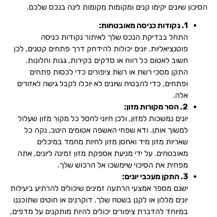
הסיכון שיונים יקימו קנים ומקומות מקומות לינה בנכס שלכם.
1. נקודות כניסה מאובטחות:
התחל בבדיקת הנכס שלך לאיתור נקודות כניסה
פוטנציאליות. יונים יכולות להידחק דרך פתחים קטנים, לכן
חשוב לאטום כל רווח או סדקים בקירות, גגות וחלונות.
התקן מסכי רשת או רשת ציפורים כדי לכסות פתחים
ופתחים, כדי להבטיח שיונים לא יוכלו לקבל גישה לאזורים
אלה.
2. הסר מקורות מזון:
יונים נמשכות למזון, ולכן חיוני לחסל כל מקור מזון שעלול
למשוך אותן. ודא שפחי האשפה אטומים היטב, נקה כל
שאריות מזון מיד ואחסן מזון לחיות מחמד במיכלים
מאובטחים. על ידי מניעת אספקת מזון זמינה ליונים, אתה
מפחית את הסיכוי שיימשכו אל הרכוש שלך.
3. התקן מעכבי יונים:
ישנם מספר אמצעי הרתעה זמינים שיכולים להרתיע ביעילות
יונים מללון או לקנן בשטח שלך. דוקרנים או חוטים שתוכננו
במיוחד להדברת ציפורים יכולים להיות מותקנים על מדפים,