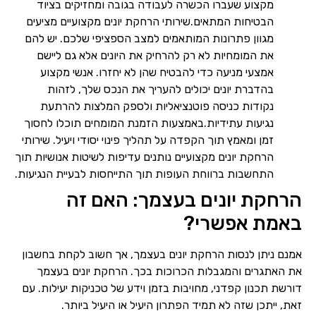
מקצוע שעברו הכשרה לעבודה בגובה ומחזיקים בציוד
הבטיחות המתאים.שירותי הרחקת יונים מקצועיים מציעים
מגוון פתרונות המותאמים למצב הספציפי שלכם. יש להם
את המומחיות לא רק להרחיק את היונים אלא גם ליישם
אמצעי מניעה כדי להבטיח שהן לא יחזרו. אנשי מקצוע
בהדברת יונים יכולים להעריך את הנכס שלך, לזהות
נקודות כניסה פוטנציאליות ולספק המלצות להרתעת
נגיעות עתידיות.באמצעות הזמנת המומחים תוכלו לחסוך
זמן ומאמץ תוך הקפדה על תהליך פינוי יסודי ויעיל. שירותי
הרחקת יונים מקצועיים נותנים עדיפות לשיטות אנושיות תוך
התחשבות ברווחת העופות תוך התייחסות לבעיית הנגיעות.
הרחקת יונים בעצמך: האם זה
באמת אפשרי?
אמנם ניתן לנסות הרחקת יונים בעצמך, אך חשוב לקחת בחשבון
את האתגרים והמגבלות הכרוכות בכך. הרחקת יונים בעצמך
דורשת תכנון קפדני, מחויבות בזמן וידע של טכניקות יעילות. עם
זאת, ייתכן שזה לא תמיד הפתרון היעיל או היעיל ביותר.