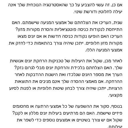
אם כן, זה עשוי להצביע על כך שהאסטרטגיה הנוכחית שלך אינה
יעילה לחלוטין ודורשת שינוי.
שנית, העריכו את הצלחתם של אמצעי המניעה שיישמתם. האם
התייחסת לנקודות כניסה פוטנציאליות והסרת מקורות מזון?
העריכו האם הופיעו נקודות כניסה חדשות או אם יונים מצאו
מקורות מזון חלופיים. ייתכן שיהיה צורך בהתאמות כדי לחזק את
אמצעי המניעה הללו.
לאחר מכן, שקול את היעילות של טכניקות הרחקת יונים אנושיות
שלך. האם הצלחתם בלכידת והרחקת יונים מבלי לגרום נזק?
הערך את מספר היונים שנלכדו ואת הישנות ההדבקות לאחר
ההרחקה. אם מאמצי ההסרה שלך אינם מניבים את התוצאות
הרצויות, ייתכן שיהיה צורך לבחון שיטות חלופיות או לפנות לסיוע
מקצועי.
בנוסף, סקור את ההשפעה של כל אמצעי הרתעה או מחסומים
פיזיים שיישמת. האם הם מרתיעים ביעילות יונים מללון או לקנן?
שקול אם יש צורך בשינויים או אמצעים נוספים כדי לשפר את
יעילותם.