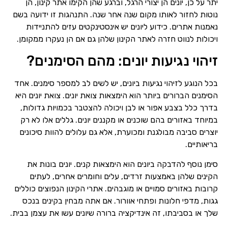
יתר על כן, יונים הן יצורי הרגל, וברגע שהן הקימו אתר קינון, הן
נוטות לחזור לאותו מקום שנה אחר שנה. התנהגות זו ידועה בשם
נאמנות אתרים. כידוע ליונים יש אינסטינקטים עזים להתניידות
ויכולות לנווט חזרה לאתר הקינון שלהן גם אם הן נעקרו ממקומן.
זיהוי נגיעות יונים: מהם הסימנים?
בכל הנוגע לזיהוי נגיעות ביונים, יש לשים לב למספר סימנים. אחד
הסימנים הברורים ביותר הוא הימצאות צואת יונים. צואת יונים היא
בדרך כלל בצבע אפור או לבן ויכולה להצטבר בכמויות גדולות,
במיוחד באזורים בהם שוכנים או מקננים יונים. גללים אלו לא רק
יוצרים סביבה מבולגנת ומכוערת, אלא גם עלולים להוות סיכונים
בריאותיים.
סימן נוסף להדבקה ביונים הוא הימצאות קנים. יונים בונות את
הקינים שלהן באמצעות זרדים, עלים וחומרים אחרים, לעתים
קרובות באזורים סמויים או מוגבהים. אתרי הקינון הנפוצים כוללים
גגות, מדפי חלונות ופתחי אוורור. אם אתה מבחין בקינים בנכס
שלך או בסביבתו, זה אינדיקציה ברורה שיונים עשו את עצמן בבית.