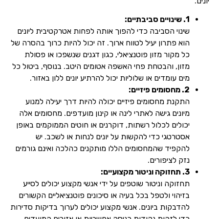
יונים.
1. שינויים סביבתיים:
שינוי הסביבה כדי להפוך אותה לפחות אטרקטיבית ליונים
הוא פתרון יעיל לטווח ארוך. זה יכול להיות כרוך בהסרה של
כל מקור מזון פוטנציאלי, כגון דגנים שנשפכו או פסולת
מזון, והבטחת פחי האשפה אטומים היטב. בנוסף, ביטול כל
מים עומדים או שלוליות יכול להרתיע יונים ללון באזור.
2. מחסומים פיזיים:
התקנת מחסומים פיזיים יכולה להיות דרך יעילה למנוע
מיונים גישה לאתרי לינה או קינון מועדפים. מחסומים אלה
יכולים לכלול רשתות, דוקרנים או חוטים הממוקמים באופן
אסטרטגי כדי להקשות על יונים לנחות או לשכב. יש
להקפיד שהמחסומים הללו מותקנים כהלכה ואינם גורמים
נזק לציפורים.
3. תחזוקה וניטור מקצועיים:
תחזוקה וניטור שוטפים על ידי אנשי מקצוע יכולים לסייע
בזיהוי ולטפל בכל בעיה או סיכונים פוטנציאליים הקשורים
להדבקות ביונים. אנשי מקצוע יכולים לערוך בדיקות סדירות
כדי לזהות נקודות כניסה אפשריות או אזורים המועדים