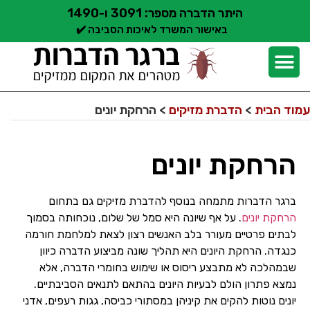
היתר הדברה מספר: 3091 ו-1490
באישור המשרד לאיכות הסביבה ✔️
יצירת קשר
קצת עלינו
הדברת מזיקים
שירותי הדברה
סוגי הדברה
אזורי שירות הדברה
בלוג הדברות
עמוד הבית
>
הדברת מזיקים
>
הרחקת יונים
הרחקת יונים
ברגר הדברות מתמחה בנוסף להדברת מזיקים גם בתחום
הרחקת יונים
. על אף שיונה היא סמל של שלום, נוכחותה בסמוך
לבתים פרטיים מעורר בלב האנשים רצון לצאת למלחמת חורמה
כנגדה. הרחקת היונים היא תהליך שונה מביצוע הדברה כיוון
שבמהלכה לא מתבצע ריסוס או שימוש בחומרי הדברה, אלא
נמצא פתרון הולם לבעיות היונים בהתאם לתנאים הסביבתיים.
יונים נוטות להקים את קיניהן במסתורי כביסה, גגות רעפים, אדני