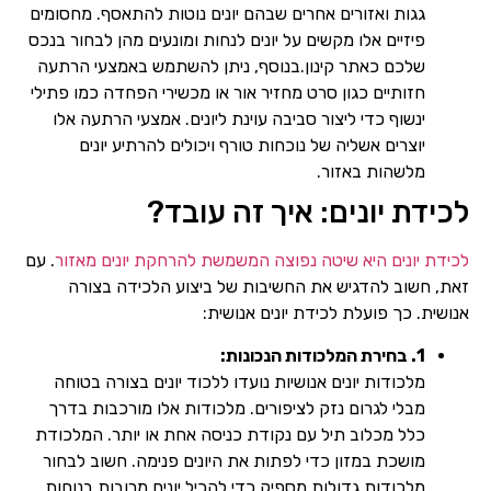
גגות ואזורים אחרים שבהם יונים נוטות להתאסף. מחסומים
פיזיים אלו מקשים על יונים לנחות ומונעים מהן לבחור בנכס
שלכם כאתר קינון.בנוסף, ניתן להשתמש באמצעי הרתעה
חזותיים כגון סרט מחזיר אור או מכשירי הפחדה כמו פתילי
ינשוף כדי ליצור סביבה עוינת ליונים. אמצעי הרתעה אלו
יוצרים אשליה של נוכחות טורף ויכולים להרתיע יונים
מלשהות באזור.
לכידת יונים: איך זה עובד?
לכידת יונים היא שיטה נפוצה המשמשת להרחקת יונים מאזור
. עם
זאת, חשוב להדגיש את החשיבות של ביצוע הלכידה בצורה
אנושית. כך פועלת לכידת יונים אנושית:
1. בחירת המלכודות הנכונות:
מלכודות יונים אנושיות נועדו ללכוד יונים בצורה בטוחה
מבלי לגרום נזק לציפורים. מלכודות אלו מורכבות בדרך
כלל מכלוב תיל עם נקודת כניסה אחת או יותר. המלכודת
מושכת במזון כדי לפתות את היונים פנימה. חשוב לבחור
מלכודות גדולות מספיק כדי להכיל יונים מרובות בנוחות.