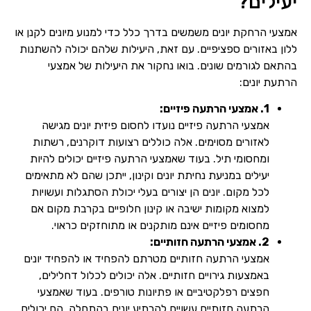
יעילים?
אמצעי הרחקת יונים משמשים בדרך כלל כדי למנוע מיונים לקנן או
ללון באזורים ספציפיים. עם זאת, היעילות שלהם יכולה להשתנות
בהתאם לגורמים שונים. בואו נחקור את היעילות של אמצעי
הרתעת יונים:
1. אמצעי הרתעה פיזיים:
שם מלא
אמצעי הרתעה פיזיים נועדו לחסום פיזית יונים מגישה
לאזורים מסוימים. אלה כוללים רצועות דוקרנים, רשתות
טלפון
ומחסומי תיל. בעוד שאמצעי הרתעה פיזיים יכולים להיות
יעילים במניעת נחיתת יונים וקינון, ייתכן שהם לא מתאימים
לכל מקום. יונים הן יצורים בעלי יכולת הסתגלות ועשויות
למצוא מקומות ישיבה או קינון חלופיים בקרבת מקום אם
מחסומים פיזיים אינם מותקנים או מתוחזקים כראוי.
2. אמצעי הרתעה חזותיים:
אמצעי הרתעה חזותיים מטרתם להפחיד או להפחיד יונים
באמצעות גירויים חזותיים. אלה יכולים לכלול דחלילים,
חפצים רפלקטיביים או פתיונות טורפים. בעוד שאמצעי
הרתעה חזותיים עשויים להרתיע יונים בהתחלה, הם יכולים