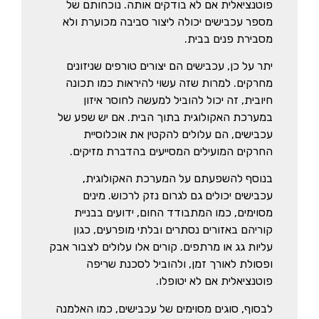
פוטנציאלית אם לא בודקים אותה. נוכחותם של
מספר עכבישים יכולה ליצור סביבה מכוערת ולא
מסבירת פנים בבית.
יתר על כן, עכבישים הם יצורים טורפים שניזונים
מחרקים. למרות שזה עשוי להיראות כמו תכונה
חיובית, זה יכול להוביל למעשה לחוסר איזון
במערכת האקולוגית בתוך הבית. אם יש שפע של
עכבישים, הם עלולים להקטין את אוכלוסיית
החרקים המועילים המסייעים בהדברת מזיקים.
בנוסף להשפעתם על המערכת האקולוגית,
עכבישים יכולים גם לגרום נזק לרכוש. מינים
מסוימים, כמו המתבודד החום, ידועים בבניית
קוריהם באזורים נסתרים ובלתי מופרעים, כגון
עליות גג או מרתפים. קורים אלו עלולים לצבור אבק
ופסולת לאורך זמן, ולהוביל לסכנת שריפה
פוטנציאלית אם לא יטופלו.
לבסוף, סוגים מסוימים של עכבישים, כמו האלמנה