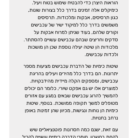
הוראות היצרן כדי להבטיח שימוש בטוח ויעיל.
כימיקלים אלה זמינים בדרך כלל בצורות שונות,
כגון תרסיסים, אבקות ומלכודות. תרסיסים
משמשים בדרך כלל למיקוד ישיר של עכבישים
וקורים שלהם, בעוד שניתן למרוח אבקות על
סדקים וחריצים שבהם עכבישים עשויים להסתתר.
מלכודות הן שיטה יעילה נוספת שכן הן מושכות
ולכדות עכבישים.
שיטות כימיות של הדברת עכבישים מציעות מספר
יתרונות. הם בדרך כלל מהירים ויעילים בהריגת
עכבישים, ומספקים הקלה מיידית מהידבקויות.
למוצרים אלו יש גם אפקט שיורי, כלומר הם יכולים
להמשיך להרוג עכבישים שבאים במגע עם אזורים
מטופלים למשך תקופה ממושכת. בנוסף, שיטות
כימיות הן נוחות ונגישות, מכיוון שהן זמינות באופן
נרחב בחנויות.
עם זאת, ישנם כמה חסרונות פוטנציאליים שיש
לקחת בחשבון. חומרי הדברה כימיים עשויים להכיל