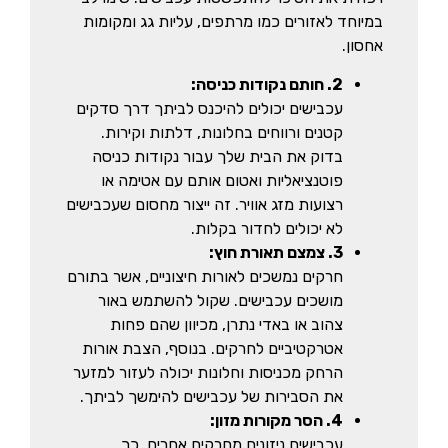
במיוחד לאזורים כמו מרתפים, עליות גג ומקומות
אחסון.
שם מלא
2. חותם נקודות כניסה:
עכבישים יכולים להיכנס לביתך דרך סדקים
טלפון
קטנים ורווחים בחלונות, דלתות וקירות.
בדוק את הבית שלך עבור נקודות כניסה
פוטנציאליות ואטום אותם עם אטימה או
רצועות מזג אוויר. זה ייצור מחסום שעכבישים
לא יכולים לחדור בקלות.
3. צמצם תאורת חוץ:
חרקים נמשכים לאורות חיצוניים, אשר בתורם
מושכים עכבישים. שקול להשתמש באור
צהוב או באדי נתרן, מכיוון שהם פחות
אטרקטיביים לחרקים. בנוסף, הצבת אורות
הרחק מכניסות וחלונות יכולה לעזור למזער
את הסבירות של עכבישים להימשך לביתך.
4. הסר מקורות מזון:
עכבישים ניזונים מחרקים אחרים, כך