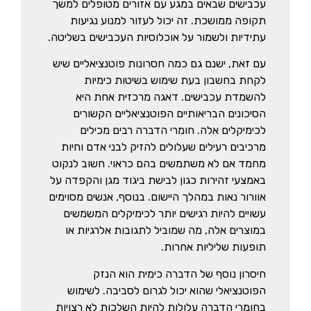
עכבישים שבאים במגע עם אזורים מטופלים למשך
תקופה ממושכת. זה יכול לעזור למנוע נגיעות
עתידיות ולשמור על אוכלוסיות העכבישים בשליטה.
עם זאת, ישנם גם כמה חסרונות פוטנציאליים שיש
לקחת בחשבון בעת שימוש בשיטות כימיות
להשמדת עכבישים. דאגה מרכזית אחת היא
הסיכונים הבריאותיים הפוטנציאליים הקשורים
לכימיקלים אלה. חומרי הדברה רבים מכילים
מרכיבים רעילים שעלולים להזיק לבני אדם וחיות
מחמד אם לא משתמשים בהם כראוי. חשוב לנקוט
באמצעי זהירות כגון לבישת ביגוד מגן והקפדה על
אוורור נאות במהלך היישום. בנוסף, אנשים מסוימים
עשויים להיות רגישים יותר לכימיקלים המשמשים
במוצרים אלה, מה שמוביל לתגובות אלרגיות או
תופעות שליליות אחרות.
חיסרון נוסף של הדברה כימית הוא הנזק
הפוטנציאלי שהוא יכול לגרום לסביבה. לשימוש
בחומרי הדברה עלולות להיות השלכות לא רצויות