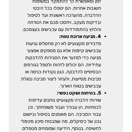
זמן ומאפשרת לך להתמקד במשימות
חשובות אחרות. הם יטפלו בכל היבטי
ההדברה, מהערכה ראשונית ועד לטיפול
ובדיקות מעקב, ויחסכו מכם את הטרחה
והלחץ בהתמודדות עם עכבישים בעצמכם.
4. מניעה ארוכת טווח:
מדבירים מקצועיים לא רק מחסלים נגיעות
עכבישים קיימות אלא גם מספקים אמצעי
מניעה כדי למזער את הסבירות להדבקות
עתידיות. הם יכולים לזהות ולטפל בגורמים
הבסיסיים להדבקה, כגון נקודות כניסה או
סביבות מסייעות, ולעזור ליצור סביבה נטולת
עכבישים בטווח הארוך.
5. בטיחות ושקט נפשי:
שירותי הדברה מקצועיים נותנים עדיפות
לבטיחות, הן עבורך ועבור משפחתך, וכן
עבור הסביבה. הם מאומנים בטיפול וביישום
נכון של כימיקלים, מה שמבטיח סיכון מינימלי
לחשיפה. בנוסף, הידיעה שמומחים מטפלים