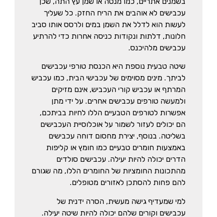
בשמנים אתריים, כמו מנטה או שמן עץ התה, שכן
עכבישים לא אוהבים את הריח החזק. כל שעליך
לעשות הוא לדלל את השמן במים ולרסס אותו סביב
חלונות, דלתות ונקודות כניסה אחרות כדי להרתיע
עכבישים מלהיכנס.
שיטה טבעית נוספת היא הכנסת טורפי עכבישים
לביתך. מינים מסוימים של עכבישי הבית, כמו עכביש
המרתף או עכביש קורי העכביש, אינם מזיקים
ולמעשה טורפים עכבישים אחרים. על ידי מתן
אפשרות לטורפים הטבעיים הללו לחיות בביתכם,
הם יכולים לעזור לשמור על אוכלוסיית העכבישים
בשליטה. בנוסף, יצירת מחסום דוחה עכבישים
באמצעות חומרים טבעיים כמו חומץ או קליפות
הדרים יכולה להיות יעילה. עכבישים סולדים
מהתכונות החומציות של החומרים הללו, מה שגורם
להם פחות להסתכן לאזורים מטופלים.
למי שמעדיף גישה מעשית, הסרה ידנית של
עכבישים וקורים שלהם יכולה להיות שיטה יעילה.