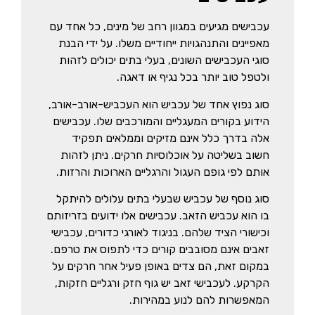
עכבישים מגיעים במגוון רחב של מינים, כל אחד עם
מאפיינים והתנהגויות ייחודיים משלו. על ידי הבנת
סוגי העכבישים השונים, בעלי בתים יכולים לזהות
ולטפל טוב יותר בכל נגיף או דאגה.
סוג נפוץ אחד של עכביש הוא העכביש-אורב-אורב,
הידוע בקורים המעגליים והמורכבים שלו. עכבישים
אלה בדרך כלל אינם מזיקים וממלאים תפקיד
חשוב בשליטה על אוכלוסיות חרקים. ניתן לזהות
אותם לפי גופם העגול והרגליים הארוכות והרזות.
סוג נוסף של עכביש שבעלי בתים עלולים להיתקל
בו הוא עכביש הזאב. עכבישים אלו ידועים בזריזותם
וכישורי הציד שלהם. בניגוד לאורגי כדורים, עכבישי
זאבים אינם מסובבים קורים כדי לתפוס את טרפם.
במקום זאת, הם צדים באופן פעיל אחר חרקים על
הקרקע. לעכבישי זאב יש גוף חזק ורגליים חזקות,
המאפשרות להם לנוע במהירות.