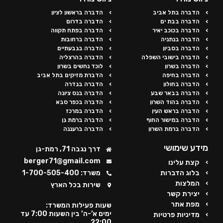
הדברה בתל אביב
הדברה בראשון לציון
הדברה בבת ים
הדברה בדרום
הדברה בכוכב יאיר
הדברה בפתח תקווה
הדברה בנתניה
הדברה ברחובות
הדברה בסביון
הדברה בגבעתיים
הדברה בישובי השפלה
הדברה בהרצליה
הדברה בשרון
לוכד נחשים בשרון
הדברה בחיפה
הדברת מזיקים בתל אביב
הדברה בחולון
הדברה בגדרה
הדברה בבאר שבע
הדברה בנס ציונה
הדברה בהוד השרון
הדברה בכפר סבא
הדברה בראש העין
הדברה במרכז
הדברה במישור החוף
הדברה ברמת גן
הדברה ברמת השרון
הדברה ברעננה
מידע שימושי
דרך נגבה 71, רמת-גן
berger71@gmail.com
קצת עלינו
בלוג הדברות
משרד: 1-700-505-400
המלצות
שירות בכל הארץ
יצירת קשר
מפת אתר
שעות פעילות המשרד:
ימים א’-ה’ בין השעות 7:00 עד
מדיניות פרטיות
22:00