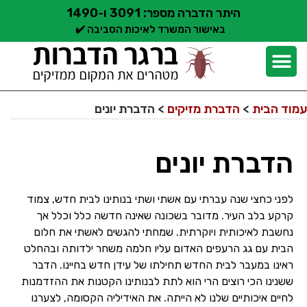
היתר הדברה מספר: 3091 ו-1490
באישור המשרד לאיכות הסביבה ✔️
יצירת קשר
קצת עלינו
הדברת מזיקים
שירותי הדברה
סוגי הדברה
אזורי שירות הדברה
בלוג הדברות
עמוד הבית
>
הדברת מזיקים
>
הדברת יונים
הדברת יונים
לפני כחצי שנה עברתי עם אשתי ושתי בנותינו לבית חדש, צמוד
קרקע בלב העיר. מדובר בשכונה שאינה חדשה כלל וכלל אך
נחשבת לאיכותית ויוקרתית. שמחתי להגשים לאשתי את חלום
הבית עם גג הרעפים האדום עליו חלמה משחר ילדותה ובהחלט
ראינו במעבר לבית החדש תחילתו של עידן חדש בחיינו. הדבר
ששנינו הכי רוצים הרי הוא לתת לבנותינו הקטנות את ההזדמנות
לחיים איכותיים שלנו לא הייתה. את האידיליה הקסומה, לצערנו