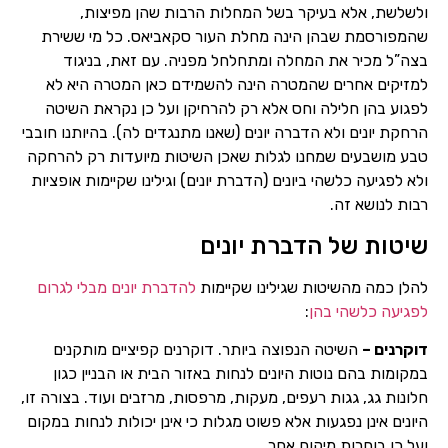
ולשלשת, אלא בעיקר בשל המחלות הרבות שהן מפיצות,
שהמפורסמת שבהן הינה מחלת העור סקאביאס. כל מי ששירת
בצה”ל מכיר את המחלה ומתחלחל מפניה. עם זאת, בניגוד
למזיקים אחרים שהמטרה הינה להשמידם כאן המטרה היא לא
לפגוע בהן חלילה וחס אלא רק להרחיקן ועל כן נקראת השיטה
הרחקת יונים ולא הדברה יונים (שאנו מתנגדים לה). בהיותנו חובבי
טבע מושבעים שמחנו לגלות שאכן השיטות מיועדות רק להרחקה
ולא לפגיעה כלשהי ביונים (הדברת יונים) וגילינו שקיימות אופציות
רבות לנושא זה.
שיטות של הדברת יונים
להלן כמה מהשיטות שגילינו שקיימות
להדברת יונים מבלי לגרום
לפגיעה כלשהי בהן
:
דוקרנים –
השיטה הנפוצה ביותר. דוקרנים קפיציים מותקנים
במקומות בהם נוטות היונים לנחות באזור הבית או הבניין כגון
חלונות גג, גגות רעפים, מעקות, מרפסות, מרזבים ועוד. בצורה זו,
היונים אינן נפגעות אלא פשוט מגלות כי אינן יכולות לנחות במקום
ועל כן בוחרות מיקום אחר.