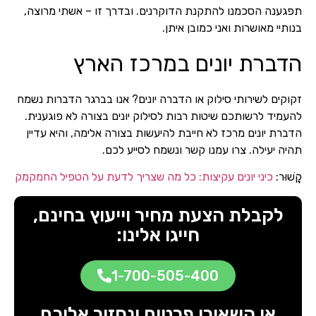
תפגענה הסכמנו להתקנת הדוקרנים. ובדרך זו – אשתי מרוצה,
בנותיי מאושרות ואני כמובן איתן.
הדברת יונים במרכז הארץ
זקוקים לשירותי סילוק או הדברה יונים? אנו בברגר הדברות נשמח
להעמיד לרשותכם שיטות רבות לסילוק יונים בצורה לא פוגענית.
הדברת יונים מרכז לא חייבת להיעשות בצורה אלימה, והיא עדיין
תהיה יעילה. צרו עמנו קשר ונשמח לסייע לכם.
קָשׁוּר:
כיני יונים עקיצות: כל מה שצריך לדעת על הטפיל החמקמק
לקבלת הצעת מחיר וייעוץ בחינם,
חייגו אלינו:
1-700-505-400
או השאירו פרטים ונחזור אליכם