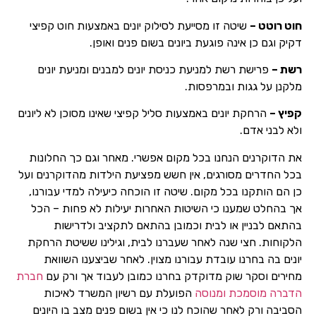
חוט רוטט –
שיטה זו מסייעת לסילוק יונים באמצעות חוט קפיצי
דקיק וגם כן אינה פוגעת ביונים בשום פנים ואופן.
רשת –
פרישת רשת למניעת כניסת יונים למבנים ומניעת יונים
מלקנן על גגות ובמרפסות.
קפיץ –
הרחקת יונים באמצעות סליל קפיצי שאינו מסוכן לא ליונים
ולא לבני אדם.
את הדוקרנים הנחנו בכל מקום אפשרי. מאחר וגם כך החלונות
בכל החדרים מסורגים, אין חשש מפציעת הילדות מהדוקרנים ועל
כן הם הותקנו בכל מקום. שיטה זו הוכחה כיעילה למדי עבורנו,
אך בהחלט שמענו כי השיטות האחרות יעילות לא פחות – הכל
בהתאם לבניין או לבית וכמובן בהתאם לתקציב ולדרישות
הלקוחות. חצי שנה לאחר שעברנו לבית, וגילינו ששיטת הרחקת
יונים בה בחרנו עובדת עבורנו מצוין. לאחר שביצענו השוואת
מחירים וסקר שוק מדוקדק בחרנו כמובן לעבוד אך ורק עם
חברת
הדברה מוסמכת ומנוסה
הפועלת עם רשיון המשרד לאיכות
הסביבה ורק לאחר שהוכח לנו כי אין בשום פנים מצב בו היונים