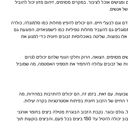
מגישים אוכל לציבור. במקרים מסוימים, זיהום מזון יכול להוביל
ל אנשים.
 וגם לבעלי חיים. הם יכולים להפיץ מחלות כמו סלמונלה, כולרה
מסוגלים גם להעביר מחלות טפיליות כמו לישמניאזיס, הפוגעת גם
לו נפוצות, שליטה באוכלוסיות זבובים חיונית כדי למנוע את
ים מסוימים. הצואה, הרוק וחלקי הגוף שלהם יכולים לגרום
כחות של זבובים עלולה להחמיר את תסמיני האסטמה, מה שמוביל
בועות. עם זאת, בזמן זה, הם יכולים להתרבות במהירות, מה
החיים של הזבוב חיונית בפיתוח אסטרטגיות בקרה יעילות.
 גולם ובוגר. נקבת הזבוב הבוגרת מטילה ביצים בחומר אורגני
לח, כגון פסולת בעלי חיים, אשפה או מזון נרקב. נקבת זבוב יכולה להטיל עד 150 ביצים בכל פעם, והביצים בוקעות תוך