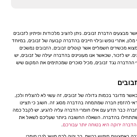
אשר מבצעים הדברת זבובים. ניתן להציב מלכודות ופיתיון לזבובים
 מלון, אתרי נופש ובילוי חייבים בהדברה קבועה של זבובים, במיוחד
מצוא מכשירים חשמליים אשר קוטלים זבובים, הזבובים נמשכים
 יש לזכור, שכאשר אנו מעוניינים בהדברה יעילה של זבובים, יש
י ההדברה נגד זבובים, מכיל סוכרים שמכתימים את המקום שיש
בובים
שר מדובר בכמות גדולה של זבובים, זה עשוי לא להצליח ולכן,
דאי להזמין חברה שמתמחה בהדברה מסוג זה. חשוב כי תציינו
חברה כבר תדע עם אילו חומרי הדברה עליה להגיע. יש לקבל כמה
 שתתחילו בהדברה. השאלה החשובה ביותר שעליכם לשאול את
הדברה ירוקה היא בטוחה יותר עבורכם
.
ברה באמצעות חיפוש ברשת, כך יהיה לכם מושג לגבי חומרי