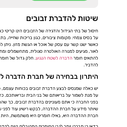
שיטות להדברת זבובים
חיסול של בתי הגידול והדגירה של הזבובים הינו קריטי כ
על בסיס צמחי. מקומות ציבורים, כגון בריכות שחייה, בתי
כאשר ישנו קשר עם עסק של אוכל או הגשת מזון. ניתן ל
לאור, מגיעים למנורה האולטרה סגולית, מתחשמלים ומתים.
להתאים חומר
הדברה לשטח הנגוע
. חלק גדול של חומר
להדביר.
היתרון בבחירה של חברת הדברה לז
יש כאלה שמנסים לבצע הדברת זבובים בכוחות עצמם, כא
על מנת לשמור על בריאותם של בני הבית ובריאותכם, כ
בפני החברה כי אתם מעוניינים בהדברת זבובים, כך שה
שיותר מידע על חברת ההדברה, לבקש רישיון עוד לפני
חברת ההדברה היא, באילו חומרים היא משתמשת, היות
כדאי כי תבררו יותר לגבי החומרים המקובלים היום להד