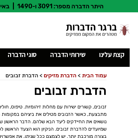
היתר הדברה מספר: 3091 ו-1490
|
באיש
קצת עלינו
שירותי הדברה
סוגי הדברה
עמוד הבית
>
הדברת מזיקים
>
הדברת זבובים
הדברת זבובים
זבובים, קשורים ישירות עם מחלות זיהומיות. טיפוס, חול
מתבצעת, כאשר הזבובים מטילים את ביציהם במקומות מז
נושאים את החיידקים ליעד הבא שלהם. הדבר הראשון שי
שמיועדים להדברת זבובים. הניקיון הוא הצעד הראשון ל
בצורה מורכבת יותר. יש לצמצם ככל שניתן, את אפשרויות 