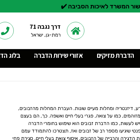
ור המשרד לאיכות הסביבה ✔️
דרך נגבה 71
רמת-גן, ישראל
הדברת מזיקים
אזורי שירות הדברה
בלוג הד
ירע, דיזנטריה ומחלות מעיים שונות. העברת המחלות מהזבובים,
והמים, כמו על צואה, פגרי בעלי חיים ואשפה. כך, הם בעצם
ש לעשות, כמו הדברת זבובים הוא שימוש בחומרי הדברה
פנטי שיגיעו מספר רב של זבובים ואז, תצטרכו להתמודד עמם
הדגירה והרבייה של הזבובים. איסוף צואת בעלי חיים, סגירת פחי