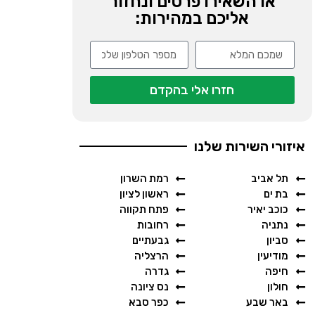
או השאירו פרטים ונחזור
אליכם במהירות:
חזרו אלי בהקדם
איזורי השירות שלנו
תל אביב
רמת השרון
בת ים
ראשון לציון
כוכב יאיר
פתח תקווה
נתניה
רחובות
סביון
גבעתיים
מודיעין
הרצליה
חיפה
גדרה
חולון
נס ציונה
באר שבע
כפר סבא