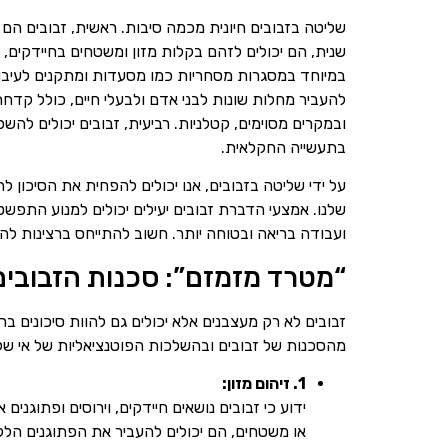
שליטה בזבובים חיונית מכמה סיבות. ראשית, זבובים הם
שנית, הם יכולים לזהם בקלות מזון ומשטחים בחיידקים, 
במיוחד במסגרות מסחריות כמו מסעדות ומתקנים לעיבוד 
להעביר מחלות שונות לבני אדם ולבעלי חיים, כולל קדחת 
ובמקרים מסוימים, קטלניות. רביעית, זבובים יכולים להשפ
בתעשייה החקלאית.
על ידי שליטה בזבובים, אנו יכולים להפחית את הסיכון 
שלנו. אמצעי הדברת זבובים יעילים יכולים למנוע התפשט
ועבודה בריאה ובטוחה יותר. חשוב להתייחס ברצינות להד
“מטרד מזמזם”: סכנות הזבובים
זבובים לא רק מעצבנים אלא יכולים גם להוות סיכונים בר
מהסכנות של זבובים ובהשלכות הפוטנציאליות של אי של
1. זיהום מזון:
ידוע כי זבובים נושאים חיידקים, וירוסים ופתוגנ
או משטחים, הם יכולים להעביר את הפתוגנים הללו,