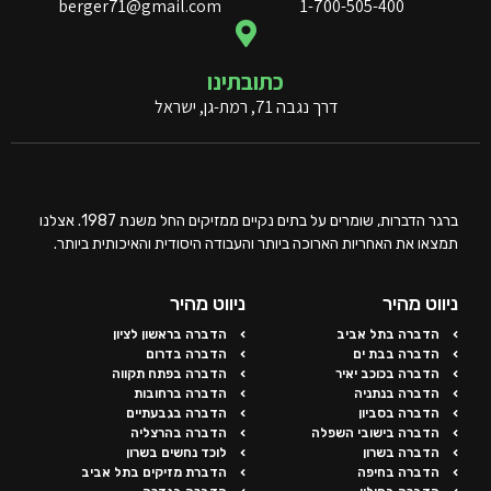
berger71@gmail.com
1-700-505-400
כתובתינו
דרך נגבה 71, רמת-גן, ישראל
ברגר הדברות, שומרים על בתים נקיים ממזיקים החל משנת 1987. אצלנו
תמצאו את האחריות הארוכה ביותר והעבודה היסודית והאיכותית ביותר.
ניווט מהיר
ניווט מהיר
הדברה בתל אביב
הדברה בראשון לציון
הדברה בבת ים
הדברה בדרום
הדברה בכוכב יאיר
הדברה בפתח תקווה
הדברה בנתניה
הדברה ברחובות
הדברה בסביון
הדברה בגבעתיים
הדברה בישובי השפלה
הדברה בהרצליה
הדברה בשרון
לוכד נחשים בשרון
הדברה בחיפה
הדברת מזיקים בתל אביב