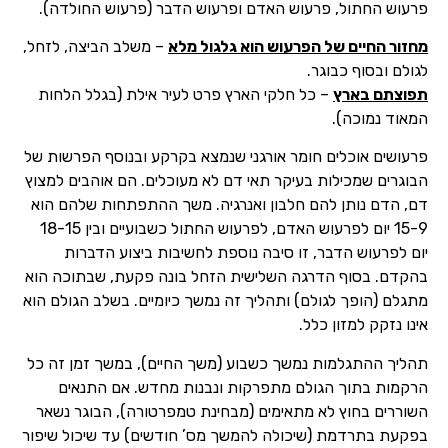
פרעוש החתול, פרעוש האדם ופרעוש הדבר (פרעוש החולדה).
מחזור החיים של הפרעוש הוא גלגול מלא
– משלב הביצה, לזחל,
לגולם ובסוף כבוגר.
תפוצתם בארץ
– כל חלקי הארץ פרט לעיר אילת (בגלל הלחות
המאוד נמוכה).
פרעושים אוכלים חומר אורגני שנמצא בקרקע ובנוסף הפרשות של
הבוגרים שמכילות בעיקר תאי דם לא מעוכלים. הם אוהבים למצוץ
דם, הדם נותן להם חלבון ואנרגיה. משך ההתפתחות שלהם הוא
15-9 יום לפרעוש האדם, לפרעוש החתול כשבועיים ובין 18-15
יום לפרעוש הדבר, זו סיבה נוספת לחשיבות ביצוע הדברות
בהקדם. בסוף הדרגה השלישית הזחל בונה פקעת, שבתוכה הוא
מתגלם (הופך לגולם) ותהליך זה נמשך כיומיים. בשלב הגולם הוא
אינו נזקק למזון כלל.
תהליך ההתגלמות נמשך כשבוע (משך החיים), במשך זמן זה כל
הרקמות בתוך הגולם מתפרקות ונבנות מחדש. אם התנאים
השוררים בחוץ לא מתאימים (מבחינת טמפרטורה), הבוגר נשאר
בפקעת בתרדמת (שיכולה להמשך מס’ חודשים) עד שיכול שיפור