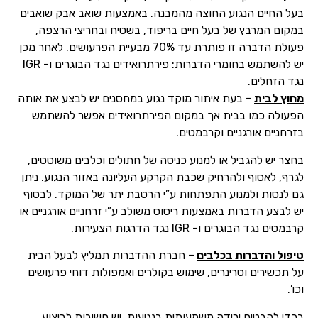
בעל החיים הנגוע החוצה מהמבנה. באמצעות שואב אבק שואבים
במקום המרבץ של בעל חיים בריפוד, בשטיח ובחריצי הרצפה,
פעולת הדברה זו פותרת עד 70% מבעיית הפרעושים. לאחר מכן
יש להשתמש בחומרי הדברות: פירתרואידים נגד הבוגרים ו- IGR
נגד הזחלים.
מחוץ לבית
–
בעת איתור מוקד נגוע במחסנים יש לבצע את אותה
הפעולה כמו בבית אך במקום הפירתרואידים אפשר להשתמש
בזרחניים אורגניים וקרבמטים.
בחצר יש להגביל או למנוע כניסה של חתולים וכלבים משוטטים,
לגרף, לאסוף ולהרחיק שכבת הקרקע העליונה באזור הנגוע. ניתן
גם לנסות ולמנוע התפתחות ע”י הרטבת יתר של המוקד. לבסוף
יש לבצע הדברות באמצעות ריסוס משולב ע”י זרחניים אורגניים או
קרבמטים נגד הבוגרים ו- IGR נגד הדרגות הצעירות.
טיפול והדברות בכלבים
–
חברת ההדברות תמליץ לבעל הבית
על תכשירים וטרינרים, שימוש בקולרים ואמפולות דוחי פרעושים
וכו’.
בכדי להבטיח ירידה משמעותית בנגיעות, יש חשיבות לביצוע