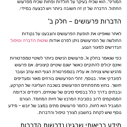
המוריני”. הוא שכיח בעיקר על חולדות ופחות שכיח מפרעוש
החתול. הדברה של זן זה חשובה ביותר ויש לבצעה במיידי.
הדברות פרעושים – חלק ב’
לאחר שאפיינו את תופעת הפרעושים והצבענו על נקודות
החולשה של הפרעושים ניתן לפרט אודות
שיטות הדברה וטיפול
הנדרשים למיגור הנגע.
כפי שנאמר בחלק א’, פרעושים רגישים ביותר לשינויי טמפרטורות
ואינם יכולים להתקיים כאשר ישנם שינויים קיצוניים. אם פרעוש
מרגיש שיש צניחה או עליה בטמפרטורת הגוף הוא עוזב ועובר
לפונדקי אחר. בנוסף, זחלי הפרעושים בורחים מאור ומעדיפים
חושך. בחוץ מתפתחים הפרעושים בשכבה העליונה של הקרקע,
ובבתים בדרך כלל בבסיסי סיבים של שטיחים, ריפודים וכדומה
הממוקמים לרוב בסביבת המרבץ של חיות המחמד. הגורם
המגביל הוא לחות, כלומר פרעושים מתים במצב של יובש – מידע
נוסף שיש לקחת בחשבון לצורך טיפול והדברות.
מידע בריאותי שבגינו נדרשות הדברות