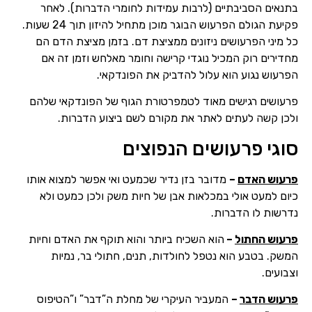
בתנאים הסביבתיים (לרבות עמידות לחומרי הדברות). לאחר
פקיעת הגולם הפרעוש הבוגר מוכן מתחיל להיזון תוך 24 שעות.
כל מיני הפרעושים ניזונים ממציצת דם. בזמן מציצת הדם הם
מחדירים רוק המכיל נוגדי קרישה וחומר מאלחש וזמן זה אם
הפרעוש נגוע הוא עלול להדביק את הפונדקאי.
פרעושים רגישים מאוד לטמפרטורת הגוף של הפונדקאי שלהם
ולכן קשה לעתים לאתר את מקורם לשם ביצוע הדברות.
סוגי פרעושים הנפוצים
פרעוש האדם
–
מדובר בזן נדיר שכמעט ואי אפשר למצוא אותו
כיום למעט אולי במכלאות אבן של חיות משק ולכן כמעט ולא
נדרשות לו הדברות.
פרעוש החתול
–
הוא השכיח ביותר והוא תוקף את האדם וחיות
המשק. בטבע הוא נטפל לחולדות, תנים, חתולי בר, נמיות
וצבועים.
פרעוש הדבר
–
המעביר העיקרי של מחלת ה”דבר” ו”הטיפוס