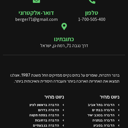
טלפון
דואר-אלקטרוני
berger71@gmail.com
1-700-505-400
כתובתינו
דרך נגבה 71, רמת-גן, ישראל
ברגר הדברות, שומרים על בתים נקיים ממזיקים החל משנת 1987. אצלנו
תמצאו את האחריות הארוכה ביותר והעבודה היסודית והאיכותית ביותר.
ניווט מהיר
ניווט מהיר
הדברה בתל אביב
הדברה בראשון לציון
הדברה בבת ים
הדברה בדרום
הדברה בכוכב יאיר
הדברה בפתח תקווה
הדברה בנתניה
הדברה ברחובות
הדברה בסביון
הדברה בגבעתיים