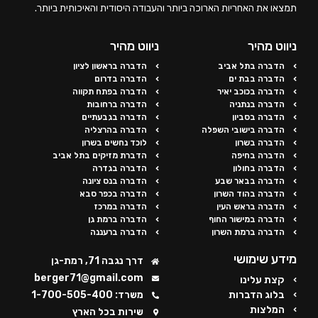
תמצאו את האחריות הארוכה ביותר והעבודה היסודית והאיכותית ביותר.
ניווט מהיר
ניווט מהיר
הדברה בתל אביב
הדברה בראשון לציון
הדברה בבת ים
הדברה בדרום
הדברה בכוכב יאיר
הדברה בפתח תקווה
הדברה בנתניה
הדברה ברחובות
הדברה בסביון
הדברה בגבעתיים
הדברה בישובי השפלה
הדברה בהרצליה
הדברה בשרון
לוכד נחשים בשרון
הדברה בחיפה
הדברת מזיקים בתל אביב
הדברה בחולון
הדברה בגדרה
הדברה בבאר שבע
הדברה בנס ציונה
הדברה בהוד השרון
הדברה בכפר סבא
הדברה בראש העין
הדברה במרכז
הדברה במישור החוף
הדברה ברמת גן
הדברה ברמת השרון
הדברה ברעננה
מידע שימושי
דרך נגבה 71, רמת-גן
berger71@gmail.com
קצת עלינו
בלוג הדברות
משרד: 1-700-505-400
המלצות
שירות בכל הארץ