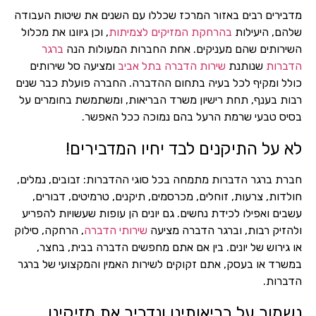
מדבירים רבים באזור המרכז שכללו עם השנים את שיטות העבודה
שלהם, היעילות
בהרחקת המזיקים לצמיתות
, וכן גיוונו את מכלול
השירותים שהם מעניקים. אחת החברות המעולות הנה
ברגר
הדברות
שנותנת
שירות הדברה בתל אביב
ומציעה סל שירותים
כולל ומקיף לכל בעיה בתחום ההדברה. החברה פועלת כבר שנים
רבות בענף, תחת רישיון משרד הבריאות, ומשתמשת בחומרים על
בסיס טבעי שרמת הרעל בהם נמוכה ככל האפשר.
לא על התיקנים לבד יחיו המדבירים!
חברת ברגר הדברות מתמחה בכל סוגי ההדברות: זבובים, נמלים,
חולדות, צרעות, זוחלים, מכרסמים, תיקנים, טרמיטים, דבורים,
עשבים ואפילו לכידת נחשים. גם יונים הן עופות שעשויות להפריע
ולהזיק רבות, וברגר הדברה מציעה
שירותי הדברה
, הרחקה, סילוק
או גירוש של יונים. בין אם אתם מחפשים הדברה בבית, בחצר,
במשרד או בעסק, אתם זקוקים לשירות האמין והמקצועי של ברגר
הדברות.
נשמור על בריאותינו ונדביר את מזיקינו