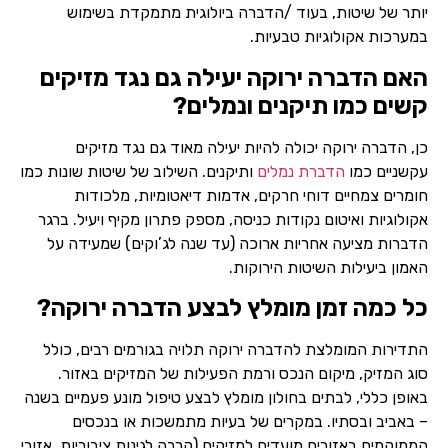
יותר של שיטות, בעוד /הדברה ביולוגית מתמקדת בשימוש
במערכות אקולוגיות טבעיות.
האם הדברה ירוקה יעילה גם נגד מזיקים
קשים כמו תיקנים ונמלים?
כן, הדברה ירוקה יכולה להיות יעילה מאוד גם נגד מזיקים
עקשניים כמו
הדברת נמלים
ותיקנים. השילוב של שיטות שונות כמו
חומרים צמחיים דוחי חרקים, אדמות דיאטומיות, מלכודות
אקולוגיות ואיטום נקודות כניסה, מספק פתרון מקיף ויעיל. ברגר
הדברות מציעה אחריות ארוכה (עד שנה לג’וקים) שמעידה על
האמון ביעילות השיטות הירוקות.
כל כמה זמן מומלץ לבצע הדברה ירוקה?
התדירות המומלצת להדברה ירוקה תלויה בגורמים רבים, כולל
סוג המזיק, מיקום הנכס ורמת הפעילות של המזיקים באזור.
באופן כללי, לבתים בחולון מומלץ לבצע טיפול מונע פעמיים בשנה
– באביב ובסתיו. במקרים של בעיות מתמשכות או בנכסים
הממוקמים באזורים מועדים למזיקים (קרבה לגינות ציבוריות, אזורי