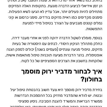
בחולון, כמו בשאר אזורי מרכז הארץ, עונות המעבר (אביב וסתיו)
הן זמן אידיאלי לביצוע הדברה מונעת. בתקופות האלה המזיקים
מתחילים להיות פעילים יותר, אבל עדיין לא הגיעו לשיא הפעילות.
סימנים מקדימים כמו ראיית מזיקים בודדים, סימני כרסום או קיני
נמלים קטנים מצביעים על הצורך בטיפול מיידי למניעת
התפשטות.
בנוסף, מומלץ לשקול הדברה ירוקה לפני או אחרי מעבר דירה,
כחלק מתהליך הניקיון היסודי. לבתים עם היסטוריה של בעיות
מזיקים, טיפולי מניעה עונתיים (פעמיים בשנה) יכולים לספק הגנה
אופטימלית. ברגר הדברות מציעה תוכניות טיפול מותאמות אישית,
שלוקחות בחשבון את הצרכים הספציפיים של כל לקוח.
איך לבחור מדביר ירוק מוסמך
בחולון?
בחירת מדביר ירוק מוסמך היא צעד חשוב בהבטחת טיפול יעיל
ובטוח. יש לוודא שהמדביר מחזיק בכל ההסמכות הנדרשות
ממשרד הבריאות והמשרד להגנת הסביבה. ניסיון ספציפי
בהדברה ירוקה באזור חולון הוא יתרון משמעותי, כיוון שלמדביר