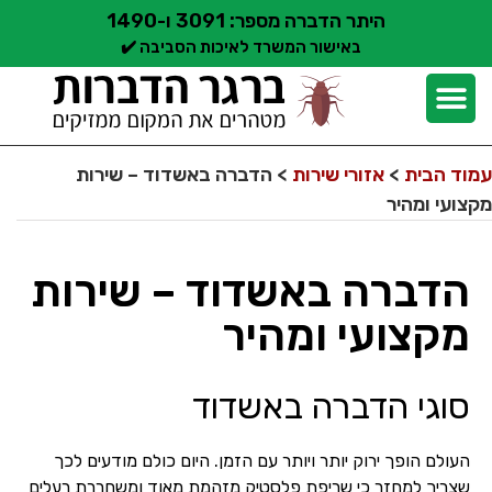
היתר הדברה מספר: 3091 ו-1490
באישור המשרד לאיכות הסביבה ✔️
יצירת קשר
קצת עלינו
הדברת מזיקים
שירותי הדברה
סוגי הדברה
אזורי שירות הדברה
בלוג הדברות
עמוד הבית
>
אזורי שירות
>
הדברה באשדוד – שירות
מקצועי ומהיר
הדברה באשדוד – שירות
מקצועי ומהיר
סוגי הדברה באשדוד
העולם הופך ירוק יותר ויותר עם הזמן. היום כולם מודעים לכך
שצריך למחזר כי שריפת פלסטיק מזהמת מאוד ומשחררת רעלים