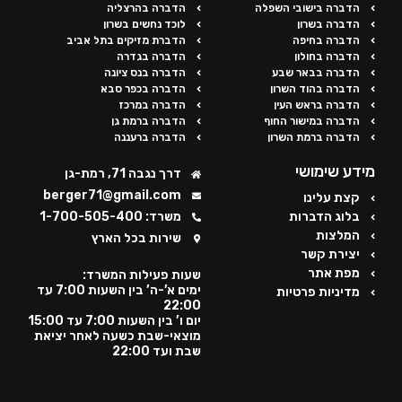
הדברה בישובי השפלה
הדברה בהרצליה
הדברה בשרון
לוכד נחשים בשרון
הדברה בחיפה
הדברת מזיקים בתל אביב
הדברה בחולון
הדברה בגדרה
הדברה בבאר שבע
הדברה בנס ציונה
הדברה בהוד השרון
הדברה בכפר סבא
הדברה בראש העין
הדברה במרכז
הדברה במישור החוף
הדברה ברמת גן
הדברה ברמת השרון
הדברה ברעננה
מידע שימושי
דרך נגבה 71, רמת-גן
berger71@gmail.com
קצת עלינו
בלוג הדברות
משרד: 1-700-505-400
המלצות
שירות בכל הארץ
יצירת קשר
מפת אתר
שעות פעילות המשרד:
ימים א’-ה’ בין השעות 7:00 עד
מדיניות פרטיות
22:00
יום ו’ בין השעות 7:00 עד 15:00
מוצאי-שבת כשעה לאחר יציאת
שבת ועד 22:00