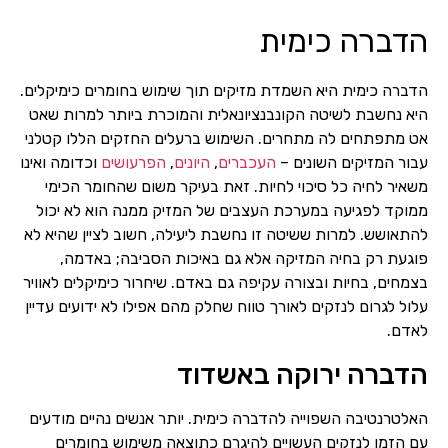
הדברה כימית
הדברה כימית היא השמדת מזיקים תוך שימוש בחומרים כימיקלים.
היא נחשבת לשיטה הקונבנציונאלית והמוכרת ביותר למרות שאט
אט מתפתחים לה מתחרים. השימוש ברעלים החזקים הללו קטלני
עבור המזיקים השונים –
העכברים
,
היונים
,
הפרעושים
וכדומה ואינו
משאיר לחיה כל סיכוי לחיות. זאת בעיקר משום שהחומר הכימי
ממוקד לפגיעה במערכת העצבים של המזיק ממנה הוא לא יכול
להתאושש. למרות ששיטה זו נחשבת ליעילה, חשוב לציין שהיא לא
פוגעת רק בחיה המזיקה אלא גם באיכות הסביבה; באדמה,
בצמחים, בחיות ובצורה עקיפה גם באדם. שיחרור כימיקלים לאוויר
עלול לגרום לנזקים לאורך טווח שחלק מהם אפילו לא ידועים עדיין
לאדם.
הדברה ירוקה באשדוד
האלטרנטיבה השפוייה להדברה כימית. יותר אנשים נהיים מודעים
עם הזמן לנזקים העשויים להיגרם כתוצאה משימוש בחומרים