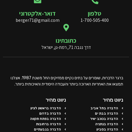
טלפון
דואר-אלקטרוני
berger71@gmail.com
1-700-505-400
כתובתינו
דרך נגבה 71, רמת-גן, ישראל
ברגר הדברות, שומרים על בתים נקיים ממזיקים החל משנת 1987. אצלנו
תמצאו את האחריות הארוכה ביותר והעבודה היסודית והאיכותית ביותר.
ניווט מהיר
ניווט מהיר
הדברה בתל אביב
הדברה בראשון לציון
הדברה בבת ים
הדברה בדרום
הדברה בכוכב יאיר
הדברה בפתח תקווה
הדברה בנתניה
הדברה ברחובות
הדברה בסביון
הדברה בגבעתיים